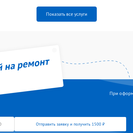
Показать все услуги
й на ремонт
При оформл
Отправить заявку и получить 1500 ₽