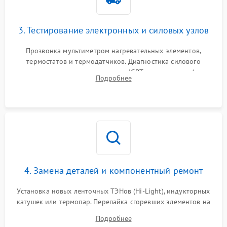
3. Тестирование электронных и силовых узлов
Прозвонка мультиметром нагревательных элементов,
термостатов и термодатчиков. Диагностика силового
модуля, реле, диодных мостов и IGBT-транзисторов (для
Подробнее
индукции). Проверка кранов и газ-контроля (для газовых
панелей).
4. Замена деталей и компонентный ремонт
Установка новых ленточных ТЭНов (Hi-Light), индукторных
катушек или термопар. Перепайка сгоревших элементов на
плате управления, восстановление токопроводящих
Подробнее
дорожек. Очистка контактов и замена поврежденной