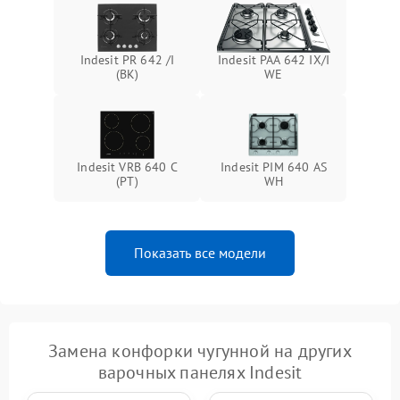
Indesit PR 642 /I
Indesit PAA 642 IX/I
(BK)
WE
Indesit VRB 640 C
Indesit PIM 640 AS
(PT)
WH
Показать все модели
Замена конфорки чугунной на других
варочных панелях Indesit