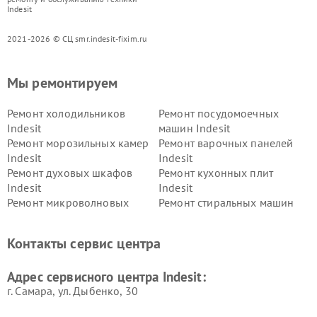
Indesit
2021-2026 © СЦ smr.indesit-fixim.ru
Мы ремонтируем
Ремонт холодильников
Ремонт посудомоечных
Indesit
машин Indesit
Ремонт морозильных камер
Ремонт варочных панелей
Indesit
Indesit
Ремонт духовых шкафов
Ремонт кухонных плит
Indesit
Indesit
Ремонт микроволновых
Ремонт стиральных машин
печей Indesit
Indesit
Ремонт холодильных камер
Ремонт сушильных машин
Контакты сервис центра
Indesit
Indesit
Адрес сервисного центра Indesit:
г. Самара, ул. Дыбенко, 30