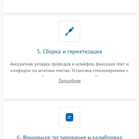
проводки.
5. Сборка и герметизация
Аккуратная укладка проводов и шлейфов, фиксация плат и
конфорок на штатных местах. Установка стеклокерамики с
проверкой равномерности зазоров. Нанесение
Подробнее
термостойкого герметика или укладка уплотнительной
ленты по контуру.
6. Финальное тестирование и калибровка