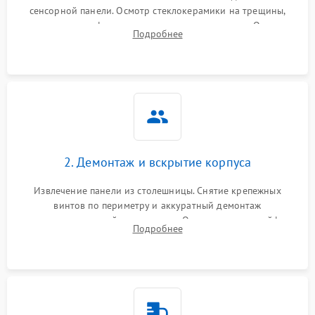
сенсорной панели. Осмотр стеклокерамики на трещины,
проверка конфорок на равномерность нагрева. Опрос
Подробнее
клиента о симптомах (не включается, не видит посуду,
щелкает).
2. Демонтаж и вскрытие корпуса
Извлечение панели из столешницы. Снятие крепежных
винтов по периметру и аккуратный демонтаж
стеклокерамической поверхности. Отсоединение шлейфов
Подробнее
сенсорного блока для доступа к силовым платам, катушкам
или ТЭНам.