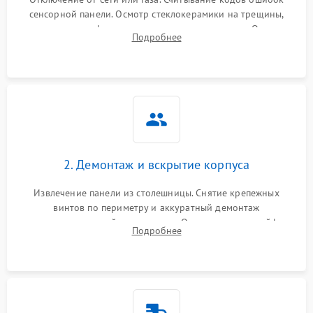
сенсорной панели. Осмотр стеклокерамики на трещины,
проверка конфорок на равномерность нагрева. Опрос
Подробнее
клиента о симптомах (не включается, не видит посуду,
щелкает).
2. Демонтаж и вскрытие корпуса
Извлечение панели из столешницы. Снятие крепежных
винтов по периметру и аккуратный демонтаж
стеклокерамической поверхности. Отсоединение шлейфов
Подробнее
сенсорного блока для доступа к силовым платам, катушкам
или ТЭНам.