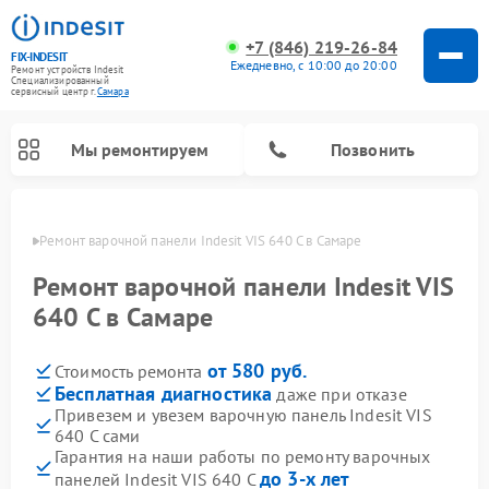
+7 (846) 219-26-84
FIX-INDESIT
Ежедневно, с 10:00 до 20:00
Ремонт устройств Indesit
Специализированный
cервисный центр г.
Самара
Мы ремонтируем
Позвонить
амаре
Ремонт варочной панели Indesit VIS 640 C в Самаре
Ремонт варочной панели Indesit VIS
640 C в Самаре
от 580 руб.
Стоимость ремонта
Бесплатная диагностика
даже при отказе
Привезем и увезем варочную панель Indesit VIS
640 C сами
Ремонт морозильных камер Indesit
Ремонт стиральных машин Indesit
Ремонт сушильных машин Indesit
Ремонт посудомоечных машин Indesit
Ремонт микроволновых печей Indesit
Ремонт холодильных камер Indesit
Гарантия на наши работы по ремонту варочных
до 3-х лет
панелей Indesit VIS 640 C