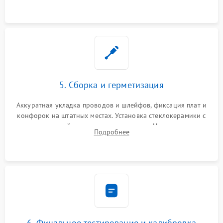
проводки.
5. Сборка и герметизация
Аккуратная укладка проводов и шлейфов, фиксация плат и
конфорок на штатных местах. Установка стеклокерамики с
проверкой равномерности зазоров. Нанесение
Подробнее
термостойкого герметика или укладка уплотнительной
ленты по контуру.
6. Финальное тестирование и калибровка