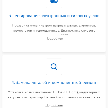
3. Тестирование электронных и силовых узлов
Прозвонка мультиметром нагревательных элементов,
термостатов и термодатчиков. Диагностика силового
модуля, реле, диодных мостов и IGBT-транзисторов (для
Подробнее
индукции). Проверка кранов и газ-контроля (для газовых
панелей).
4. Замена деталей и компонентный ремонт
Установка новых ленточных ТЭНов (Hi-Light), индукторных
катушек или термопар. Перепайка сгоревших элементов на
плате управления, восстановление токопроводящих
Подробнее
дорожек. Очистка контактов и замена поврежденной