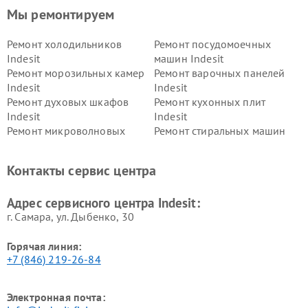
Мы ремонтируем
Ремонт холодильников
Ремонт посудомоечных
Indesit
машин Indesit
Ремонт морозильных камер
Ремонт варочных панелей
Indesit
Indesit
Ремонт духовых шкафов
Ремонт кухонных плит
Indesit
Indesit
Ремонт микроволновых
Ремонт стиральных машин
печей Indesit
Indesit
Ремонт холодильных камер
Ремонт сушильных машин
Контакты сервис центра
Indesit
Indesit
Адрес сервисного центра Indesit:
г. Самара, ул. Дыбенко, 30
Горячая линия:
+7 (846) 219-26-84
Электронная почта: