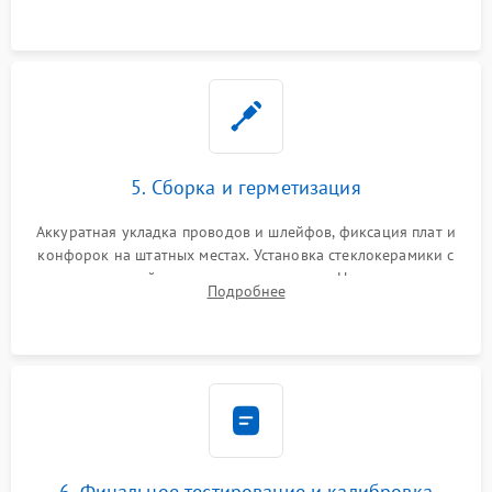
проводки.
5. Сборка и герметизация
Аккуратная укладка проводов и шлейфов, фиксация плат и
конфорок на штатных местах. Установка стеклокерамики с
проверкой равномерности зазоров. Нанесение
Подробнее
термостойкого герметика или укладка уплотнительной
ленты по контуру.
6. Финальное тестирование и калибровка