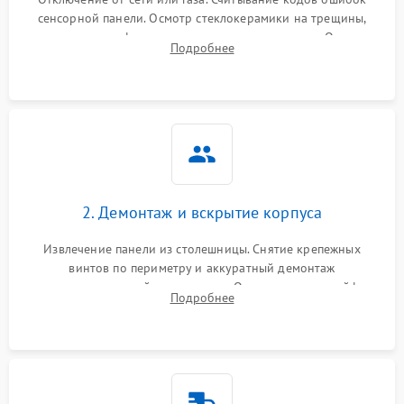
сенсорной панели. Осмотр стеклокерамики на трещины,
проверка конфорок на равномерность нагрева. Опрос
Подробнее
клиента о симптомах (не включается, не видит посуду,
щелкает).
2. Демонтаж и вскрытие корпуса
Извлечение панели из столешницы. Снятие крепежных
винтов по периметру и аккуратный демонтаж
стеклокерамической поверхности. Отсоединение шлейфов
Подробнее
сенсорного блока для доступа к силовым платам, катушкам
или ТЭНам.