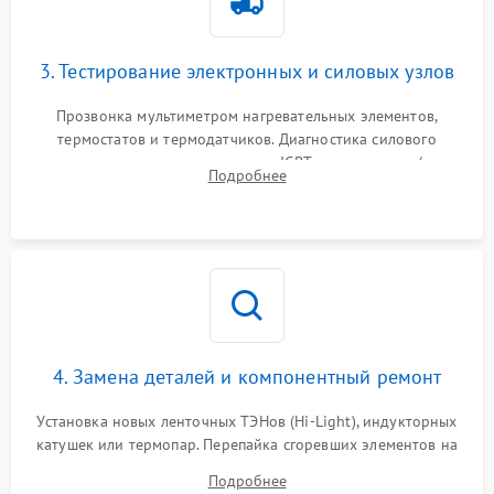
3. Тестирование электронных и силовых узлов
Прозвонка мультиметром нагревательных элементов,
термостатов и термодатчиков. Диагностика силового
модуля, реле, диодных мостов и IGBT-транзисторов (для
Подробнее
индукции). Проверка кранов и газ-контроля (для газовых
панелей).
4. Замена деталей и компонентный ремонт
Установка новых ленточных ТЭНов (Hi-Light), индукторных
катушек или термопар. Перепайка сгоревших элементов на
плате управления, восстановление токопроводящих
Подробнее
дорожек. Очистка контактов и замена поврежденной