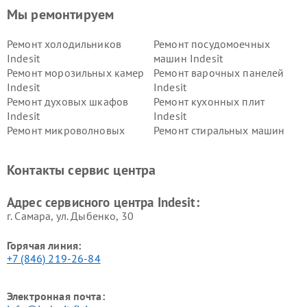
Мы ремонтируем
Ремонт холодильников
Ремонт посудомоечных
Indesit
машин Indesit
Ремонт морозильных камер
Ремонт варочных панелей
Indesit
Indesit
Ремонт духовых шкафов
Ремонт кухонных плит
Indesit
Indesit
Ремонт микроволновых
Ремонт стиральных машин
печей Indesit
Indesit
Ремонт холодильных камер
Ремонт сушильных машин
Контакты сервис центра
Indesit
Indesit
Адрес сервисного центра Indesit:
г. Самара, ул. Дыбенко, 30
Горячая линия:
+7 (846) 219-26-84
Электронная почта: