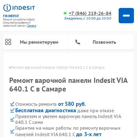
+7 (846) 219-26-84
FIX-INDESIT
Ежедневно, с 10:00 до 20:00
Ремонт устройств Indesit
Специализированный
cервисный центр г.
Самара
Мы ремонтируем
Позвонить
амаре
Ремонт варочной панели Indesit VIA 640.1 C в Самаре
Ремонт варочной панели Indesit VIA
640.1 C в Самаре
от 580 руб.
Стоимость ремонта
Бесплатная диагностика
даже при отказе
Привезем и увезем варочную панель Indesit VIA
640.1 C сами
Ремонт морозильных камер Indesit
Ремонт стиральных машин Indesit
Ремонт сушильных машин Indesit
Ремонт посудомоечных машин Indesit
Ремонт микроволновых печей Indesit
Ремонт холодильных камер Indesit
Гарантия на наши работы по ремонту варочных
до 3-х лет
панелей Indesit VIA 640.1 C