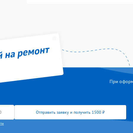
й на ремонт
При оформл
Отправить заявку и получить 1500 ₽
сти