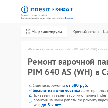
FIX-INDESIT
Ремонт устройств Indesit
Специализированный cервисный центр г.
Самара
Мы ремонтируем
Срочный ремонт
Це
ей Indesit в Самаре
Ремонт варочной панели Indesit PIM 640 AS (WH) в Сама
Ремонт варочной пан
PIM 640 AS (WH) в 
от 580 руб.
Стоимость ремонта
Бесплатная диагностика
даже при отказ
Привезем и увезем варочную панель Indesi
Гарантия на наши работы по ремонту вароч
до 3-х лет
(WH)
Ремонт холодильников Indesit
Ремонт посудомоечных машин Indesit
Ремонт морозильных камер Indesit
Ремонт духовых шкафов Indesit
Ремонт микроволновых печей Indesit
Ремонт стиральных машин Indesit
Ремонт холодильных камер Indesit
Ремонт сушильных машин Indesit