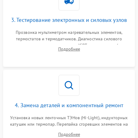
3. Тестирование электронных и силовых узлов
Прозвонка мультиметром нагревательных элементов,
термостатов и термодатчиков. Диагностика силового
модуля, реле, диодных мостов и IGBT-транзисторов (для
Подробнее
индукции). Проверка кранов и газ-контроля (для газовых
панелей).
4. Замена деталей и компонентный ремонт
Установка новых ленточных ТЭНов (Hi-Light), индукторных
катушек или термопар. Перепайка сгоревших элементов на
плате управления, восстановление токопроводящих
Подробнее
дорожек. Очистка контактов и замена поврежденной