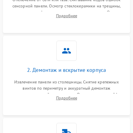
сенсорной панели. Осмотр стеклокерамики на трещины,
проверка конфорок на равномерность нагрева. Опрос
Подробнее
клиента о симптомах (не включается, не видит посуду,
щелкает).
2. Демонтаж и вскрытие корпуса
Извлечение панели из столешницы. Снятие крепежных
винтов по периметру и аккуратный демонтаж
стеклокерамической поверхности. Отсоединение шлейфов
Подробнее
сенсорного блока для доступа к силовым платам, катушкам
или ТЭНам.