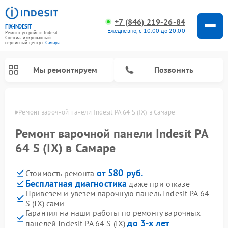
+7 (846) 219-26-84
FIX-INDESIT
Ежедневно, с 10:00 до 20:00
Ремонт устройств Indesit
Специализированный
cервисный центр г.
Самара
Мы ремонтируем
Позвонить
амаре
Ремонт варочной панели Indesit PA 64 S (IX) в Самаре
Ремонт варочной панели Indesit PA
64 S (IX) в Самаре
от 580 руб.
Стоимость ремонта
Бесплатная диагностика
даже при отказе
Привезем и увезем варочную панель Indesit PA 64
S (IX) сами
Ремонт морозильных камер Indesit
Ремонт стиральных машин Indesit
Ремонт сушильных машин Indesit
Ремонт посудомоечных машин Indesit
Ремонт микроволновых печей Indesit
Ремонт холодильных камер Indesit
Гарантия на наши работы по ремонту варочных
до 3-х лет
панелей Indesit PA 64 S (IX)