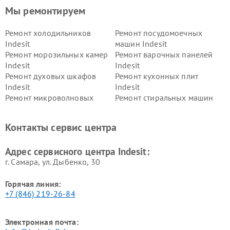
Мы ремонтируем
Ремонт холодильников
Ремонт посудомоечных
Indesit
машин Indesit
Ремонт морозильных камер
Ремонт варочных панелей
Indesit
Indesit
Ремонт духовых шкафов
Ремонт кухонных плит
Indesit
Indesit
Ремонт микроволновых
Ремонт стиральных машин
печей Indesit
Indesit
Ремонт холодильных камер
Ремонт сушильных машин
Контакты сервис центра
Indesit
Indesit
Адрес сервисного центра Indesit:
г. Самара, ул. Дыбенко, 30
Горячая линия:
+7 (846) 219-26-84
Электронная почта: