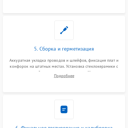
проводки.
5. Сборка и герметизация
Аккуратная укладка проводов и шлейфов, фиксация плат и
конфорок на штатных местах. Установка стеклокерамики с
проверкой равномерности зазоров. Нанесение
Подробнее
термостойкого герметика или укладка уплотнительной
ленты по контуру.
6. Финальное тестирование и калибровка