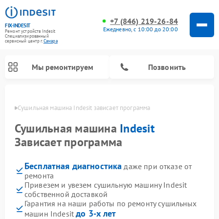
+7 (846) 219-26-84
FIX-INDESIT
Ежедневно, с 10:00 до 20:00
Ремонт устройств Indesit
Специализированный
cервисный центр г.
Самара
Мы ремонтируем
Позвонить
амаре
Сушильная машина Indesit зависает программа
Сушильная машина
Indesit
Зависает программа
Бесплатная диагностика
даже при отказе от
ремонта
Привезем и увезем сушильную машину Indesit
собственной доставкой
Ремонт морозильных камер Indesit
Ремонт микроволновых печей Indesit
Ремонт холодильных камер Indesit
Ремонт посудомоечных машин Indesit
Ремонт варочных панелей Indesit
Ремонт стиральных машин Indesit
Гарантия на наши работы по ремонту сушильных
до 3-х лет
машин Indesit