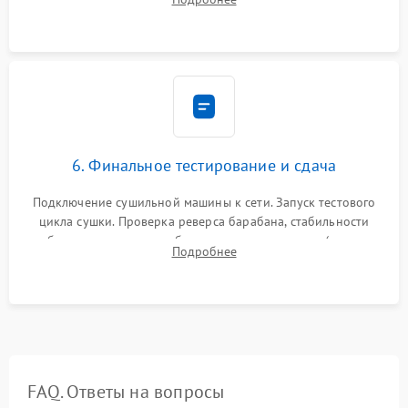
модулю управления. Монтаж корпусных панелей, люка и
верхней крышки устройства.
6. Финальное тестирование и сдача
Подключение сушильной машины к сети. Запуск тестового
цикла сушки. Проверка реверса барабана, стабильности
набора температуры, работы дренажного насоса (откачка
Подробнее
конденсата) и отсутствия посторонних скрипов, стуков или
вибраций.
FAQ. Ответы на вопросы