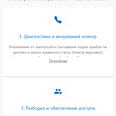
1. Диагностика и визуальный осмотр
Отключение от электросети. Считывание кодов ошибок на
дисплее и запуск сервисного теста. Осмотр ворсового
фильтра, теплообменника и барабана. Опрос клиента о
Подробнее
неисправностях (не сушит, не крутит барабан, сильно шумит
или выдает ошибку).
2. Разборка и обеспечение доступа