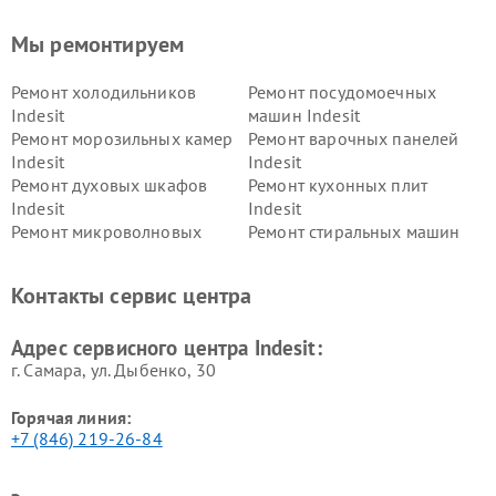
Мы ремонтируем
Ремонт холодильников
Ремонт посудомоечных
Indesit
машин Indesit
Ремонт морозильных камер
Ремонт варочных панелей
Indesit
Indesit
Ремонт духовых шкафов
Ремонт кухонных плит
Indesit
Indesit
Ремонт микроволновых
Ремонт стиральных машин
печей Indesit
Indesit
Ремонт холодильных камер
Ремонт сушильных машин
Контакты сервис центра
Indesit
Indesit
Адрес сервисного центра Indesit:
г. Самара, ул. Дыбенко, 30
Горячая линия:
+7 (846) 219-26-84