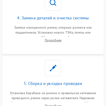
4. Замена деталей и очистка системы
Замена изношенного ремня, опорных роликов или
подшипников. Установка нового ТЭНа, помпы или
термодатчиков. Обязательная глубокая очистка
Подробнее
конденсатора, крыльчатки вентилятора и воздуховодов от
ворса. Восстановление платы управления.
5. Сборка и укладка проводки
Установка барабана на ролики и правильное натяжение
приводного ремня через ролик натяжителя. Надежная
фиксация всех узлов, подключение клемм и шлейфов к
Подробнее