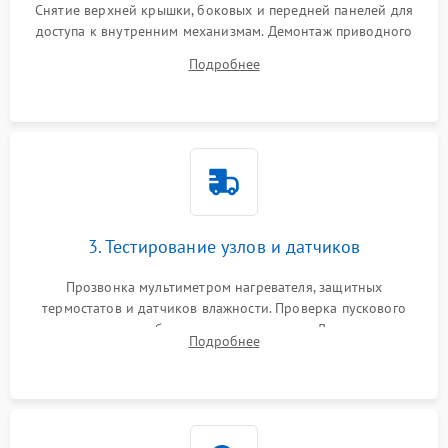
Снятие верхней крышки, боковых и передней панелей для
доступа к внутренним механизмам. Демонтаж приводного
ремня, панели управления и защитных кожухов.
Подробнее
Обеспечение свободного доступа к ТЭНу, компрессору,
двигателю и дренажной помпе.
3. Тестирование узлов и датчиков
Прозвонка мультиметром нагревателя, защитных
термостатов и датчиков влажности. Проверка пускового
конденсатора, обмоток мотора и помпы. Для машин с
Подробнее
тепловым насосом — диагностика работы компрессора и
оценка циркуляции хладагента.