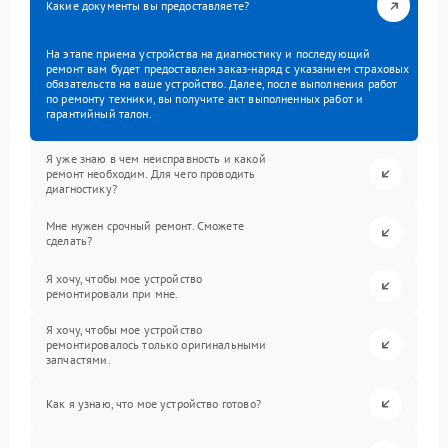
Какие документы вы предоставляете?
На этапе приема устройства на диагностику и последующий
ремонт вам будет предоставлен заказ-наряд с указанием страховых
обязательств на ваше устройство. Далее, после выполнения работ
по ремонту техники, вы получите акт выполненных работ и
гарантийный талон.
Я уже знаю в чем неисправность и какой
ремонт необходим. Для чего проводить
диагностику?
Мне нужен срочный ремонт. Сможете
сделать?
Я хочу, чтобы мое устройство
ремонтировали при мне.
Я хочу, чтобы мое устройство
ремонтировалось только оригинальными
запчастями.
Как я узнаю, что мое устройство готово?