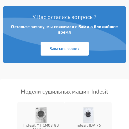
Не работает нагреватель
2500 ₽
Подробнее →
У Вас остались вопросы?
Проблемы с блоком
1800 ₽
Подробнее →
управления
Оставьте заявку, мы свяжемся с Вами в ближайшее
время
Не завершает программу
1500 ₽
Подробнее →
Заказать звонок
Зависает программа
1500 ₽
Подробнее →
Ошибка на дисплее
1290 ₽
Подробнее →
Модели сушильных машин Indesit
Indesit YT CM08 8B
Indesit IDV 75