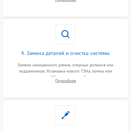
тепловым насосом — диагностика работы компрессора и
оценка циркуляции хладагента.
4. Замена деталей и очистка системы
Замена изношенного ремня, опорных роликов или
подшипников. Установка нового ТЭНа, помпы или
термодатчиков. Обязательная глубокая очистка
Подробнее
конденсатора, крыльчатки вентилятора и воздуховодов от
ворса. Восстановление платы управления.