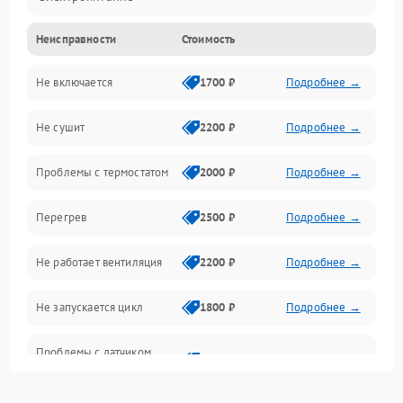
Неисправности
Стоимость
Нагрев
Не включается
1700 ₽
Подробнее →
Механические повреждения
Не сушит
2200 ₽
Подробнее →
Оптика
Проблемы с термостатом
2000 ₽
Подробнее →
Программное обеспечение
Перегрев
2500 ₽
Подробнее →
Датчики
Не работает вентиляция
2200 ₽
Подробнее →
Безопасность
Не запускается цикл
1800 ₽
Подробнее →
Проблемы с датчиком
2500 ₽
Подробнее →
влажности