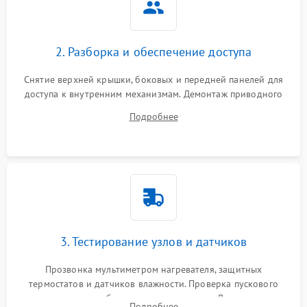
2. Разборка и обеспечение доступа
Снятие верхней крышки, боковых и передней панелей для
доступа к внутренним механизмам. Демонтаж приводного
ремня, панели управления и защитных кожухов.
Подробнее
Обеспечение свободного доступа к ТЭНу, компрессору,
двигателю и дренажной помпе.
3. Тестирование узлов и датчиков
Прозвонка мультиметром нагревателя, защитных
термостатов и датчиков влажности. Проверка пускового
конденсатора, обмоток мотора и помпы. Для машин с
Подробнее