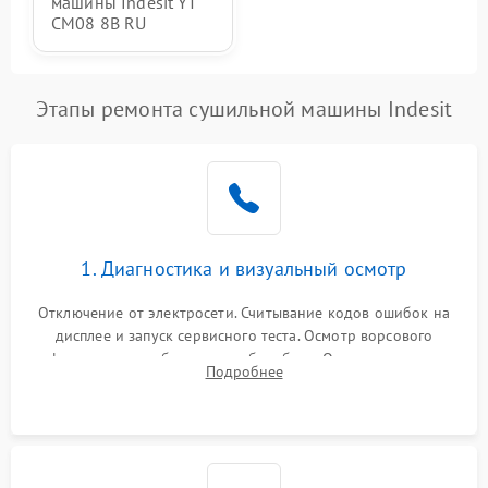
машины Indesit YT
CM08 8B RU
Этапы ремонта сушильной машины Indesit
1. Диагностика и визуальный осмотр
Отключение от электросети. Считывание кодов ошибок на
дисплее и запуск сервисного теста. Осмотр ворсового
фильтра, теплообменника и барабана. Опрос клиента о
Подробнее
неисправностях (не сушит, не крутит барабан, сильно шумит
или выдает ошибку).