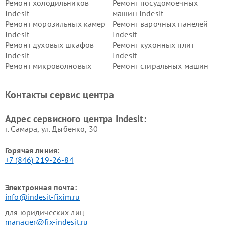
Ремонт холодильников
Ремонт посудомоечных
Indesit
машин Indesit
Ремонт морозильных камер
Ремонт варочных панелей
Indesit
Indesit
Ремонт духовых шкафов
Ремонт кухонных плит
Indesit
Indesit
Ремонт микроволновых
Ремонт стиральных машин
печей Indesit
Indesit
Ремонт холодильных камер
Ремонт сушильных машин
Контакты сервис центра
Indesit
Indesit
Адрес сервисного центра Indesit:
г. Самара, ул. Дыбенко, 30
Горячая линия:
+7 (846) 219-26-84
Электронная почта:
info@indesit-fixim.ru
для юридических лиц
manager@fix-indesit.ru