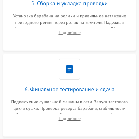
5. Сборка и укладка проводки
Установка барабана на ролики и правильное натяжение
приводного ремня через ролик натяжителя. Надежная
фиксация всех узлов, подключение клемм и шлейфов к
Подробнее
модулю управления. Монтаж корпусных панелей, люка и
верхней крышки устройства.
6. Финальное тестирование и сдача
Подключение сушильной машины к сети. Запуск тестового
цикла сушки. Проверка реверса барабана, стабильности
набора температуры, работы дренажного насоса (откачка
Подробнее
конденсата) и отсутствия посторонних скрипов, стуков или
вибраций.