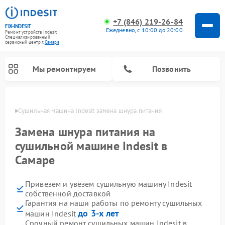
+7 (846) 219-26-84
FIX-INDESIT
Ежедневно, с 10:00 до 20:00
Ремонт устройств Indesit
Специализированный
cервисный центр г.
Самара
Мы ремонтируем
Позвонить
амаре
Сушильная машина Indesit замена шнура питания
Замена шнура питания на
сушильной машине Indesit в
Самаре
Привезем и увезем сушильную машину Indesit
собственной доставкой
Гарантия на наши работы по ремонту сушильных
Ремонт морозильных камер Indesit
Ремонт микроволновых печей Indesit
Ремонт холодильных камер Indesit
Ремонт посудомоечных машин Indesit
Ремонт варочных панелей Indesit
Ремонт стиральных машин Indesit
до 3-х лет
машин Indesit
Срочный ремонт сушильных машин Indesit в