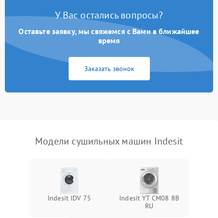
У Вас остались вопросы?
Проблемы с блоком
1800 ₽
Подробнее →
управления
Оставьте заявку, мы свяжемся с Вами в ближайшее
время
Не завершает программу
1500 ₽
Подробнее →
Заказать звонок
Зависает программа
1500 ₽
Подробнее →
Ошибка на дисплее
1290 ₽
Подробнее →
Модели сушильных машин Indesit
Indesit IDV 75
Indesit YT CM08 8B
RU