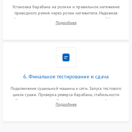
Установка барабана на ролики и правильное натяжение
приводного ремня через ролик натяжителя. Надежная
фиксация всех узлов, подключение клемм и шлейфов к
Подробнее
модулю управления. Монтаж корпусных панелей, люка и
верхней крышки устройства.
6. Финальное тестирование и сдача
Подключение сушильной машины к сети. Запуск тестового
цикла сушки. Проверка реверса барабана, стабильности
набора температуры, работы дренажного насоса (откачка
Подробнее
конденсата) и отсутствия посторонних скрипов, стуков или
вибраций.