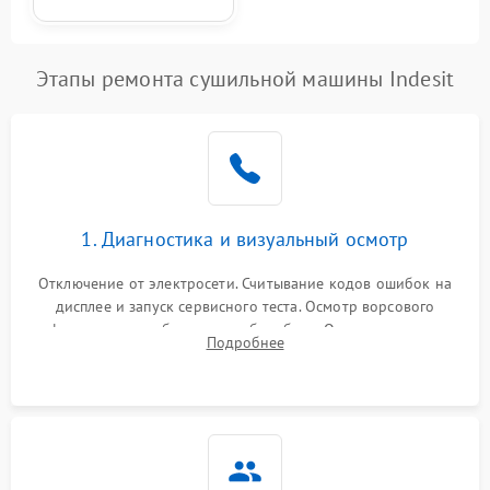
Этапы ремонта сушильной машины Indesit
1. Диагностика и визуальный осмотр
Отключение от электросети. Считывание кодов ошибок на
дисплее и запуск сервисного теста. Осмотр ворсового
фильтра, теплообменника и барабана. Опрос клиента о
Подробнее
неисправностях (не сушит, не крутит барабан, сильно шумит
или выдает ошибку).