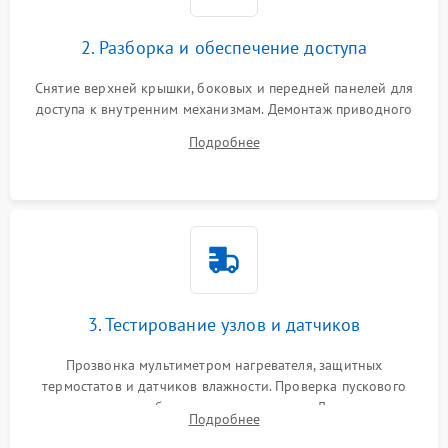
2. Разборка и обеспечение доступа
Снятие верхней крышки, боковых и передней панелей для
доступа к внутренним механизмам. Демонтаж приводного
ремня, панели управления и защитных кожухов.
Подробнее
Обеспечение свободного доступа к ТЭНу, компрессору,
двигателю и дренажной помпе.
3. Тестирование узлов и датчиков
Прозвонка мультиметром нагревателя, защитных
термостатов и датчиков влажности. Проверка пускового
конденсатора, обмоток мотора и помпы. Для машин с
Подробнее
тепловым насосом — диагностика работы компрессора и