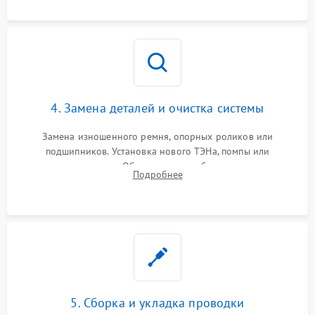
оценка циркуляции хладагента.
4. Замена деталей и очистка системы
Замена изношенного ремня, опорных роликов или
подшипников. Установка нового ТЭНа, помпы или
термодатчиков. Обязательная глубокая очистка
Подробнее
конденсатора, крыльчатки вентилятора и воздуховодов от
ворса. Восстановление платы управления.
5. Сборка и укладка проводки