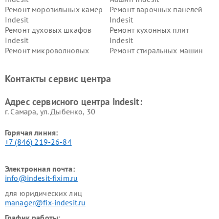
Ремонт морозильных камер
Ремонт варочных панелей
Indesit
Indesit
Ремонт духовых шкафов
Ремонт кухонных плит
Indesit
Indesit
Ремонт микроволновых
Ремонт стиральных машин
печей Indesit
Indesit
Ремонт холодильных камер
Ремонт сушильных машин
Контакты сервис центра
Indesit
Indesit
Адрес сервисного центра Indesit:
г. Самара, ул. Дыбенко, 30
Горячая линия:
+7 (846) 219-26-84
Электронная почта:
info@indesit-fixim.ru
для юридических лиц
manager@fix-indesit.ru
График работы: