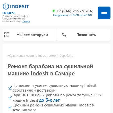
+7 (846) 219-26-84
FIX-INDESIT
Ежедневно, с 10:00 до 20:00
Ремонт устройств Indesit
Специализированный
cервисный центр г.
Самара
Мы ремонтируем
Позвонить
амаре
Сушильная машина Indesit ремонт барабана
Ремонт барабана на сушильной
машине Indesit в Самаре
Привезем и увезем сушильную машину Indesit
собственной доставкой
Гарантия на наши работы по ремонту сушильных
до 3-х лет
машин Indesit
Ремонт морозильных камер Indesit
Ремонт микроволновых печей Indesit
Ремонт холодильных камер Indesit
Ремонт посудомоечных машин Indesit
Ремонт варочных панелей Indesit
Ремонт стиральных машин Indesit
Срочный ремонт сушильных машин Indesit в
течении часа