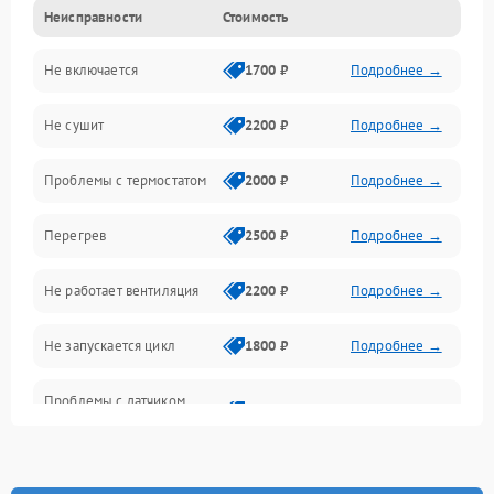
Неисправности
Стоимость
Нагрев
Не включается
1700 ₽
Подробнее →
Механические повреждения
Не сушит
2200 ₽
Подробнее →
Оптика
Проблемы с термостатом
2000 ₽
Подробнее →
Программное обеспечение
Перегрев
2500 ₽
Подробнее →
Датчики
Не работает вентиляция
2200 ₽
Подробнее →
Безопасность
Не запускается цикл
1800 ₽
Подробнее →
Проблемы с датчиком
2500 ₽
Подробнее →
влажности
Не работает нагреватель
2500 ₽
Подробнее →