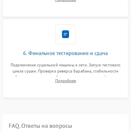
модулю управления. Монтаж корпусных панелей, люка и
верхней крышки устройства.
6. Финальное тестирование и сдача
Подключение сушильной машины к сети. Запуск тестового
цикла сушки. Проверка реверса барабана, стабильности
набора температуры, работы дренажного насоса (откачка
Подробнее
конденсата) и отсутствия посторонних скрипов, стуков или
вибраций.
FAQ. Ответы на вопросы