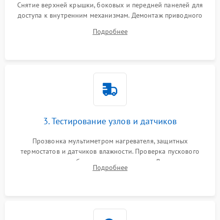
Снятие верхней крышки, боковых и передней панелей для
доступа к внутренним механизмам. Демонтаж приводного
ремня, панели управления и защитных кожухов.
Подробнее
Обеспечение свободного доступа к ТЭНу, компрессору,
двигателю и дренажной помпе.
3. Тестирование узлов и датчиков
Прозвонка мультиметром нагревателя, защитных
термостатов и датчиков влажности. Проверка пускового
конденсатора, обмоток мотора и помпы. Для машин с
Подробнее
тепловым насосом — диагностика работы компрессора и
оценка циркуляции хладагента.