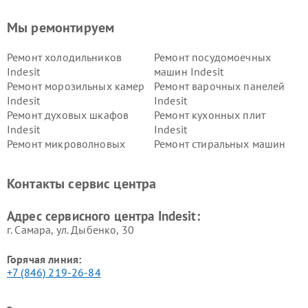
Мы ремонтируем
Ремонт холодильников
Ремонт посудомоечных
Indesit
машин Indesit
Ремонт морозильных камер
Ремонт варочных панелей
Indesit
Indesit
Ремонт духовых шкафов
Ремонт кухонных плит
Indesit
Indesit
Ремонт микроволновых
Ремонт стиральных машин
печей Indesit
Indesit
Ремонт холодильных камер
Ремонт сушильных машин
Контакты сервис центра
Indesit
Indesit
Адрес сервисного центра Indesit:
г. Самара, ул. Дыбенко, 30
Горячая линия:
+7 (846) 219-26-84