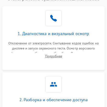
1. Диагностика и визуальный осмотр
Отключение от электросети. Считывание кодов ошибок на
дисплее и запуск сервисного теста. Осмотр ворсового
фильтра, теплообменника и барабана. Опрос клиента о
Подробнее
неисправностях (не сушит, не крутит барабан, сильно шумит
или выдает ошибку).
2. Разборка и обеспечение доступа