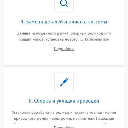
4. Замена деталей и очистка системы
Замена изношенного ремня, опорных роликов или
подшипников. Установка нового ТЭНа, помпы или
термодатчиков. Обязательная глубокая очистка
Подробнее
конденсатора, крыльчатки вентилятора и воздуховодов от
ворса. Восстановление платы управления.
5. Сборка и укладка проводки
Установка барабана на ролики и правильное натяжение
приводного ремня через ролик натяжителя. Надежная
фиксация всех узлов, подключение клемм и шлейфов к
Подробнее