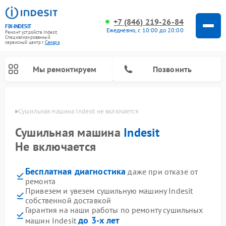
+7 (846) 219-26-84
FIX-INDESIT
Ежедневно, с 10:00 до 20:00
Ремонт устройств Indesit
Специализированный
cервисный центр г.
Самара
Мы ремонтируем
Позвонить
амаре
Сушильная машина Indesit не включается
Сушильная машина
Indesit
Не включается
Бесплатная диагностика
даже при отказе от
ремонта
Привезем и увезем сушильную машину Indesit
собственной доставкой
Ремонт морозильных камер Indesit
Ремонт микроволновых печей Indesit
Ремонт холодильных камер Indesit
Ремонт посудомоечных машин Indesit
Ремонт варочных панелей Indesit
Ремонт стиральных машин Indesit
Гарантия на наши работы по ремонту сушильных
до 3-х лет
машин Indesit