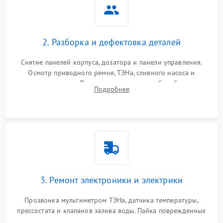
2. Разборка и дефектовка деталей
Снятие панелей корпуса, дозатора и панели управления.
Осмотр приводного ремня, ТЭНа, сливного насоса и
амортизаторов. Проверка подшипников барабана и
Подробнее
крестовины на износ, а манжеты люка на разрывы.
3. Ремонт электроники и электрики
Прозвонка мультиметром ТЭНа, датчика температуры,
прессостата и клапанов залива воды. Пайка поврежденных
дорожек или замена симисторов на плате управления.