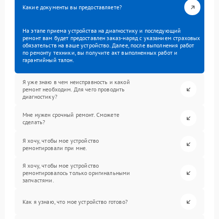
Какие документы вы предоставляете?
На этапе приема устройства на диагностику и последующий
ремонт вам будет предоставлен заказ-наряд с указанием страховых
обязательств на ваше устройство. Далее, после выполнения работ
по ремонту техники, вы получите акт выполненных работ и
гарантийный талон.
Я уже знаю в чем неисправность и какой
ремонт необходим. Для чего проводить
диагностику?
Мне нужен срочный ремонт. Сможете
сделать?
Я хочу, чтобы мое устройство
ремонтировали при мне.
Я хочу, чтобы мое устройство
ремонтировалось только оригинальными
запчастями.
Как я узнаю, что мое устройство готово?