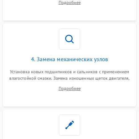
Подробнее
Восстановление целостности проводки и контактов.
4. Замена механических узлов
Установка новых подшипников и сальников с применением
влагостойкой смазки. Замена изношенных щеток двигателя,
порванного ремня привода, неисправного сливного насоса
Подробнее
или поврежденной резиновой манжеты.