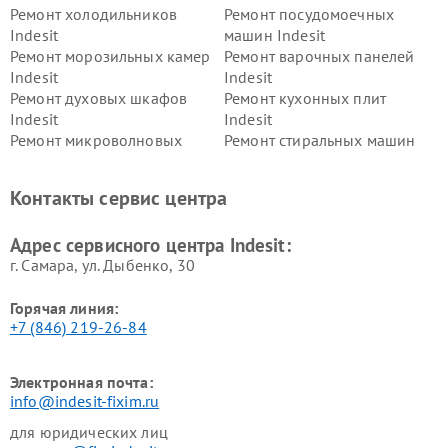
Ремонт холодильников
Ремонт посудомоечных
Indesit
машин Indesit
Ремонт морозильных камер
Ремонт варочных панелей
Indesit
Indesit
Ремонт духовых шкафов
Ремонт кухонных плит
Indesit
Indesit
Ремонт микроволновых
Ремонт стиральных машин
печей Indesit
Indesit
Ремонт холодильных камер
Ремонт сушильных машин
Контакты сервис центра
Indesit
Indesit
Адрес сервисного центра Indesit:
г. Самара, ул. Дыбенко, 30
Горячая линия:
+7 (846) 219-26-84
Электронная почта:
info@indesit-fixim.ru
для юридических лиц