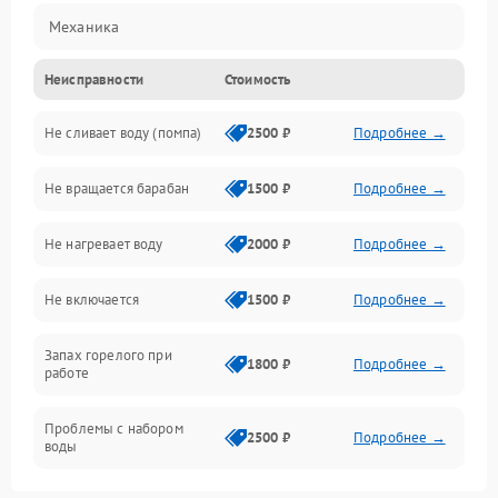
Механика
Неисправности
Стоимость
Электропитание
Не сливает воду (помпа)
2500 ₽
Подробнее →
Водоснабжение
Не вращается барабан
1500 ₽
Подробнее →
Слив
Не нагревает воду
2000 ₽
Подробнее →
Программное обеспечение
Не включается
1500 ₽
Подробнее →
Запах горелого при
1800 ₽
Подробнее →
работе
Проблемы с набором
2500 ₽
Подробнее →
воды