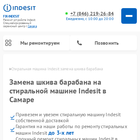
+7 (846) 219-26-84
FIX-INDESIT
Ежедневно, с 10:00 до 20:00
Ремонт устройств Indesit
Специализированный
cервисный центр г.
Самара
Мы ремонтируем
Позвонить
амаре
Стиральная машина Indesit замена шкива барабана
Замена шкива барабана на
стиральной машине Indesit в
Самаре
Привезем и увезем стиральную машину Indesit
собственной доставкой
Гарантия на наши работы по ремонту стиральных
Ремонт морозильных камер Indesit
Ремонт микроволновых печей Indesit
Ремонт сушильных машин Indesit
Ремонт посудомоечных машин Indesit
Ремонт варочных панелей Indesit
Ремонт холодильных камер Indesit
до 3-х лет
машин Indesit
Срочный ремонт стиральных машин Indesit в