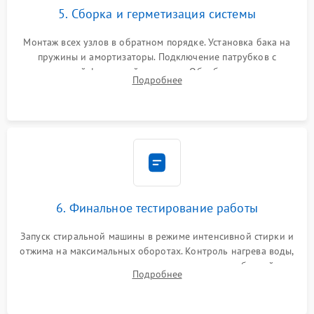
5. Сборка и герметизация системы
Монтаж всех узлов в обратном порядке. Установка бака на
пружины и амортизаторы. Подключение патрубков с
надежной фиксацией хомутами. Обработка стыков
Подробнее
герметиком для предотвращения возможных протечек воды.
6. Финальное тестирование работы
Запуск стиральной машины в режиме интенсивной стирки и
отжима на максимальных оборотах. Контроль нагрева воды,
корректности слива, отсутствия излишних вибраций,
Подробнее
посторонних стуков и протечек под корпусом.