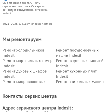
СЦ smr.indesit-fixim.ru - сеть
сервисных центров в Самаре по
ремонту и обслуживанию техники
Indesit
2021-2026 © СЦ smr.indesit-fixim.ru
Мы ремонтируем
Ремонт холодильников
Ремонт посудомоечных
Indesit
машин Indesit
Ремонт морозильных камер
Ремонт варочных панелей
Indesit
Indesit
Ремонт духовых шкафов
Ремонт кухонных плит
Indesit
Indesit
Ремонт микроволновых
Ремонт стиральных машин
печей Indesit
Indesit
Ремонт холодильных камер
Ремонт сушильных машин
Контакты сервис центра
Indesit
Indesit
Адрес сервисного центра Indesit: