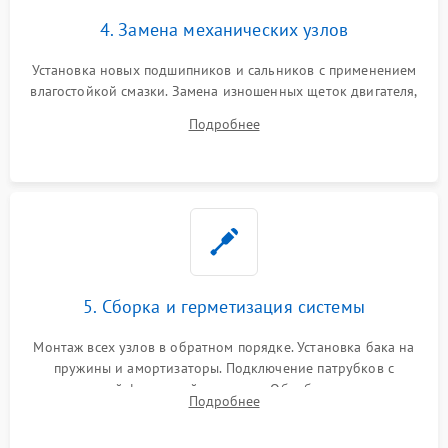
4. Замена механических узлов
Установка новых подшипников и сальников с применением
влагостойкой смазки. Замена изношенных щеток двигателя,
порванного ремня привода, неисправного сливного насоса
Подробнее
или поврежденной резиновой манжеты.
5. Сборка и герметизация системы
Монтаж всех узлов в обратном порядке. Установка бака на
пружины и амортизаторы. Подключение патрубков с
надежной фиксацией хомутами. Обработка стыков
Подробнее
герметиком для предотвращения возможных протечек воды.