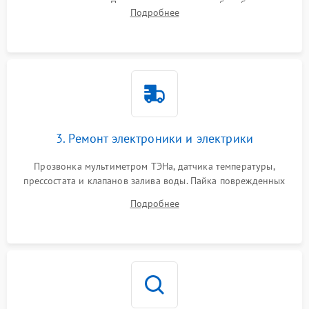
амортизаторов. Проверка подшипников барабана и
Подробнее
крестовины на износ, а манжеты люка на разрывы.
3. Ремонт электроники и электрики
Прозвонка мультиметром ТЭНа, датчика температуры,
прессостата и клапанов залива воды. Пайка поврежденных
дорожек или замена симисторов на плате управления.
Подробнее
Восстановление целостности проводки и контактов.