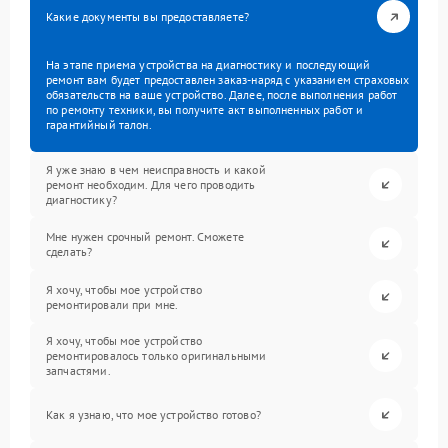
Какие документы вы предоставляете?
На этапе приема устройства на диагностику и последующий
ремонт вам будет предоставлен заказ-наряд с указанием страховых
обязательств на ваше устройство. Далее, после выполнения работ
по ремонту техники, вы получите акт выполненных работ и
гарантийный талон.
Я уже знаю в чем неисправность и какой
ремонт необходим. Для чего проводить
диагностику?
Мне нужен срочный ремонт. Сможете
сделать?
Я хочу, чтобы мое устройство
ремонтировали при мне.
Я хочу, чтобы мое устройство
ремонтировалось только оригинальными
запчастями.
Как я узнаю, что мое устройство готово?