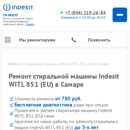
+7 (846) 219-26-84
FIX-INDESIT
Ежедневно, с 10:00 до 20:00
Ремонт устройств Indesit
Специализированный
cервисный центр г.
Самара
Мы ремонтируем
Позвонить
амаре
Ремонт стиральной машины Indesit WITL 851 (EU) в Самаре
Ремонт стиральной машины Indesit
WITL 851 (EU) в Самаре
от 780 руб.
Стоимость ремонта
Бесплатная диагностика
даже при отказе
Привезем и увезем стиральную машину Indesit
WITL 851 (EU) сами
Ремонт морозильных камер Indesit
Ремонт микроволновых печей Indesit
Ремонт сушильных машин Indesit
Ремонт посудомоечных машин Indesit
Ремонт варочных панелей Indesit
Ремонт холодильных камер Indesit
Гарантия на наши работы по ремонту стиральных
до 3-х лет
машин Indesit WITL 851 (EU)