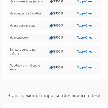
Не сливает воду (помпа)
2500 ₽
Подробнее →
Водоснабжение
Не вращается барабан
1500 ₽
Подробнее →
Слив
Не нагревает воду
2000 ₽
Подробнее →
Программное обеспечение
Не включается
1500 ₽
Подробнее →
Запах горелого при
1800 ₽
Подробнее →
работе
Проблемы с набором
2500 ₽
Подробнее →
воды
Замена ТЭНа
2200 ₽
Подробнее →
Замена платы управления
2200 ₽
Подробнее →
Этапы ремонта стиральной машины Indesit