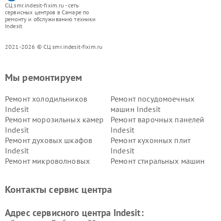
СЦ smr.indesit-fixim.ru - сеть
сервисных центров в Самаре по
ремонту и обслуживанию техники
Indesit
2021-2026 © СЦ smr.indesit-fixim.ru
Мы ремонтируем
Ремонт холодильников
Ремонт посудомоечных
Indesit
машин Indesit
Ремонт морозильных камер
Ремонт варочных панелей
Indesit
Indesit
Ремонт духовых шкафов
Ремонт кухонных плит
Indesit
Indesit
Ремонт микроволновых
Ремонт стиральных машин
печей Indesit
Indesit
Ремонт холодильных камер
Ремонт сушильных машин
Контакты сервис центра
Indesit
Indesit
Адрес сервисного центра Indesit: