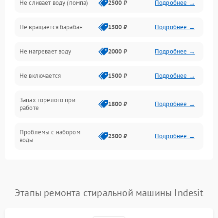
Не сливает воду (помпа)
2500 ₽
Подробнее →
Водоснабжение
Не вращается барабан
1500 ₽
Подробнее →
Слив
Не нагревает воду
2000 ₽
Подробнее →
Программное обеспечение
Не включается
1500 ₽
Подробнее →
Запах горелого при
1800 ₽
Подробнее →
работе
Проблемы с набором
2500 ₽
Подробнее →
воды
Замена ТЭНа
2200 ₽
Подробнее →
Замена платы управления
2200 ₽
Подробнее →
Этапы ремонта стиральной машины Indesit