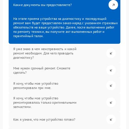
Какие документы вы предоставляете?
На этапе приема устройства на диагностику и последующий
ремонт вам будет предоставлен заказ-наряд с указанием страховых
обязательств на ваше устройство. Далее, после выполнения работ
по ремонту техники, вы получите акт выполненных работ и
гарантийный талон.
Я уже знаю в чем неисправность и какой
ремонт необходим. Для чего проводить
диагностику?
Мне нужен срочный ремонт. Сможете
сделать?
Я хочу, чтобы мое устройство
ремонтировали при мне.
Я хочу, чтобы мое устройство
ремонтировалось только оригинальными
запчастями.
Как я узнаю, что мое устройство готово?