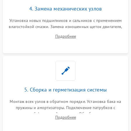
4. Замена механических узлов
Установка новых подшипников и сальников с применением
влагостойкой смазки. Замена изношенных щеток двигателя,
порванного ремня привода, неисправного сливного насоса
Подробнее
или поврежденной резиновой манжеты.
5. Сборка и герметизация системы
Монтаж всех узлов в обратном порядке. Установка бака на
пружины и амортизаторы. Подключение патрубков с
надежной фиксацией хомутами. Обработка стыков
Подробнее
герметиком для предотвращения возможных протечек воды.