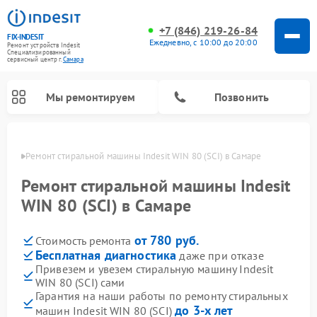
+7 (846) 219-26-84
FIX-INDESIT
Ежедневно, с 10:00 до 20:00
Ремонт устройств Indesit
Специализированный
cервисный центр г.
Самара
Мы ремонтируем
Позвонить
амаре
Ремонт стиральной машины Indesit WIN 80 (SCI) в Самаре
Ремонт стиральной машины Indesit
WIN 80 (SCI) в Самаре
от 780 руб.
Стоимость ремонта
Бесплатная диагностика
даже при отказе
Привезем и увезем стиральную машину Indesit
WIN 80 (SCI) сами
Ремонт морозильных камер Indesit
Ремонт микроволновых печей Indesit
Ремонт сушильных машин Indesit
Ремонт посудомоечных машин Indesit
Ремонт варочных панелей Indesit
Ремонт холодильных камер Indesit
Гарантия на наши работы по ремонту стиральных
до 3-х лет
машин Indesit WIN 80 (SCI)