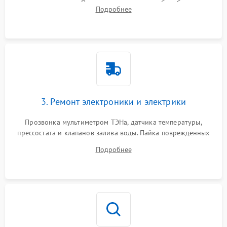
амортизаторов. Проверка подшипников барабана и
Подробнее
крестовины на износ, а манжеты люка на разрывы.
3. Ремонт электроники и электрики
Прозвонка мультиметром ТЭНа, датчика температуры,
прессостата и клапанов залива воды. Пайка поврежденных
дорожек или замена симисторов на плате управления.
Подробнее
Восстановление целостности проводки и контактов.