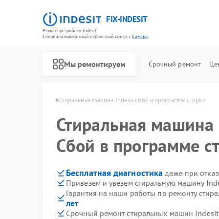
FIX-INDESIT
Ремонт устройств Indesit
Специализированный cервисный центр г.
Самара
Мы ремонтируем
Срочный ремонт
Це
ин Indesit в Самаре
Стиральная машина Indesit сбой в программе стирки
Стиральная машина
Сбой в программе с
Бесплатная диагностика
даже при отказ
Привезем и увезем стиральную машину Inde
Гарантия на наши работы по ремонту стир
лет
Срочный ремонт стиральных машин Indesit 
Ремонт холодильников Indesit
Ремонт посудомоечных машин Indesit
Ремонт морозильных камер Indesit
Ремонт варочных панелей Indesit
Ремонт духовых шкафов Indesit
Ремонт микроволновых печей Indesit
Ремонт холодильных камер Indesit
Ремонт сушильных машин Indesit