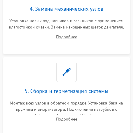
4. Замена механических узлов
Установка новых подшипников и сальников с применением
влагостойкой смазки. Замена изношенных щеток двигателя,
порванного ремня привода, неисправного сливного насоса
Подробнее
или поврежденной резиновой манжеты.
5. Сборка и герметизация системы
Монтаж всех узлов в обратном порядке. Установка бака на
пружины и амортизаторы. Подключение патрубков с
надежной фиксацией хомутами. Обработка стыков
Подробнее
герметиком для предотвращения возможных протечек воды.