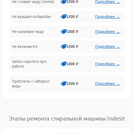
Не сливает воду (помпа)
2500 ₽
Подробнее →
Водоснабжение
Не вращается барабан
1500 ₽
Подробнее →
Слив
Не нагревает воду
2000 ₽
Подробнее →
Программное обеспечение
Не включается
1500 ₽
Подробнее →
Запах горелого при
1800 ₽
Подробнее →
работе
Проблемы с набором
2500 ₽
Подробнее →
воды
Замена ТЭНа
2200 ₽
Подробнее →
Замена платы управления
2200 ₽
Подробнее →
Этапы ремонта стиральной машины Indesit