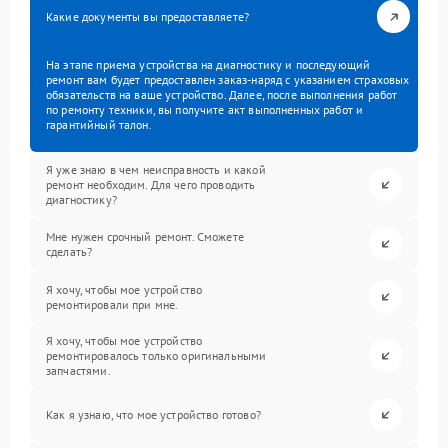
Какие документы вы предоставляете?
На этапе приема устройства на диагностику и последующий
ремонт вам будет предоставлен заказ-наряд с указанием страховых
обязательств на ваше устройство. Далее, после выполнения работ
по ремонту техники, вы получите акт выполненных работ и
гарантийный талон.
Я уже знаю в чем неисправность и какой
ремонт необходим. Для чего проводить
диагностику?
Мне нужен срочный ремонт. Сможете
сделать?
Я хочу, чтобы мое устройство
ремонтировали при мне.
Я хочу, чтобы мое устройство
ремонтировалось только оригинальными
запчастями.
Как я узнаю, что мое устройство готово?