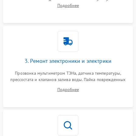
амортизаторов. Проверка подшипников барабана и
Подробнее
крестовины на износ, а манжеты люка на разрывы.
3. Ремонт электроники и электрики
Прозвонка мультиметром ТЭНа, датчика температуры,
прессостата и клапанов залива воды. Пайка поврежденных
дорожек или замена симисторов на плате управления.
Подробнее
Восстановление целостности проводки и контактов.