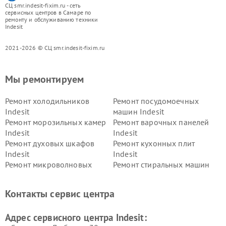
СЦ smr.indesit-fixim.ru - сеть
сервисных центров в Самаре по
ремонту и обслуживанию техники
Indesit
2021-2026 © СЦ smr.indesit-fixim.ru
Мы ремонтируем
Ремонт холодильников
Ремонт посудомоечных
Indesit
машин Indesit
Ремонт морозильных камер
Ремонт варочных панелей
Indesit
Indesit
Ремонт духовых шкафов
Ремонт кухонных плит
Indesit
Indesit
Ремонт микроволновых
Ремонт стиральных машин
печей Indesit
Indesit
Ремонт холодильных камер
Ремонт сушильных машин
Контакты сервис центра
Indesit
Indesit
Адрес сервисного центра Indesit: