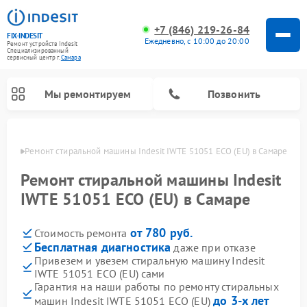
+7 (846) 219-26-84
FIX-INDESIT
Ежедневно, с 10:00 до 20:00
Ремонт устройств Indesit
Специализированный
cервисный центр г.
Самара
Мы ремонтируем
Позвонить
амаре
Ремонт стиральной машины Indesit IWTE 51051 ECO (EU) в Самаре
Ремонт стиральной машины Indesit
IWTE 51051 ECO (EU) в Самаре
от 780 руб.
Стоимость ремонта
Бесплатная диагностика
даже при отказе
Привезем и увезем стиральную машину Indesit
IWTE 51051 ECO (EU) сами
Ремонт морозильных камер Indesit
Ремонт микроволновых печей Indesit
Ремонт сушильных машин Indesit
Ремонт посудомоечных машин Indesit
Ремонт варочных панелей Indesit
Ремонт холодильных камер Indesit
Гарантия на наши работы по ремонту стиральных
до 3-х лет
машин Indesit IWTE 51051 ECO (EU)