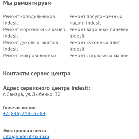
Мы ремонтируем
Ремонт холодильников
Ремонт посудомоечных
Indesit
машин Indesit
Ремонт морозильных камер
Ремонт варочных панелей
Indesit
Indesit
Ремонт духовых шкафов
Ремонт кухонных плит
Indesit
Indesit
Ремонт микроволновых
Ремонт стиральных машин
печей Indesit
Indesit
Ремонт холодильных камер
Ремонт сушильных машин
Контакты сервис центра
Indesit
Indesit
Адрес сервисного центра Indesit:
г. Самара, ул. Дыбенко, 30
Горячая линия:
+7 (846) 219-26-84
Электронная почта:
info@indesit-fixim.ru