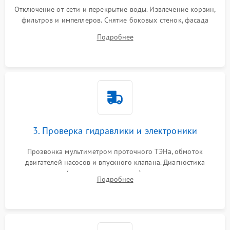
Отключение от сети и перекрытие воды. Извлечение корзин,
фильтров и импеллеров. Снятие боковых стенок, фасада
дверцы или нижнего поддона для прямого доступа к
Подробнее
циркуляционному насосу, ТЭНу и сливной помпе.
3. Проверка гидравлики и электроники
Прозвонка мультиметром проточного ТЭНа, обмоток
двигателей насосов и впускного клапана. Диагностика
прессостата (датчика уровня воды), датчика мутности,
Подробнее
концевика дверцы и электронного модуля управления.