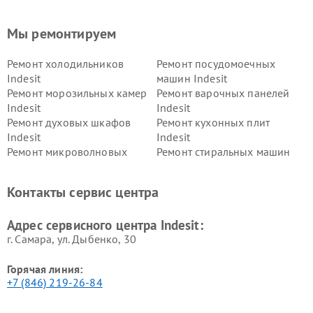
Мы ремонтируем
Ремонт холодильников
Ремонт посудомоечных
Indesit
машин Indesit
Ремонт морозильных камер
Ремонт варочных панелей
Indesit
Indesit
Ремонт духовых шкафов
Ремонт кухонных плит
Indesit
Indesit
Ремонт микроволновых
Ремонт стиральных машин
печей Indesit
Indesit
Ремонт холодильных камер
Ремонт сушильных машин
Контакты сервис центра
Indesit
Indesit
Адрес сервисного центра Indesit:
г. Самара, ул. Дыбенко, 30
Горячая линия:
+7 (846) 219-26-84