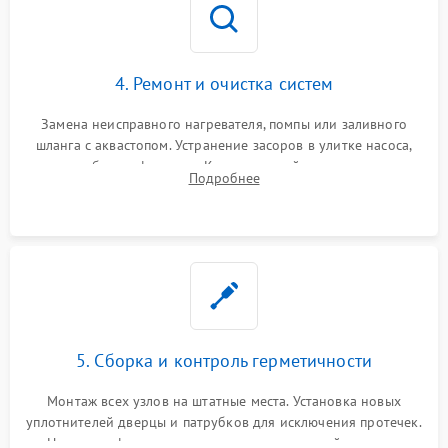
4. Ремонт и очистка систем
Замена неисправного нагревателя, помпы или заливного
шланга с аквастопом. Устранение засоров в улитке насоса,
патрубках и фильтрах. Компонентный ремонт платы
Подробнее
управления, восстановление поврежденной проводки.
5. Сборка и контроль герметичности
Монтаж всех узлов на штатные места. Установка новых
уплотнителей дверцы и патрубков для исключения протечек.
Надежная фиксация хомутов гидравлической системы,