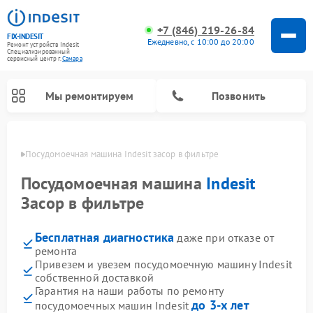
+7 (846) 219-26-84
FIX-INDESIT
Ежедневно, с 10:00 до 20:00
Ремонт устройств Indesit
Специализированный
cервисный центр г.
Самара
Мы ремонтируем
Позвонить
амаре
Посудомоечная машина Indesit засор в фильтре
Посудомоечная машина
Indesit
Засор в фильтре
Бесплатная диагностика
даже при отказе от
ремонта
Привезем и увезем посудомоечную машину Indesit
собственной доставкой
Ремонт варочных панелей Indesit
Ремонт стиральных машин Indesit
Ремонт сушильных машин Indesit
Ремонт морозильных камер Indesit
Ремонт микроволновых печей Indesit
Ремонт холодильных камер Indesit
Гарантия на наши работы по ремонту
до 3-х лет
посудомоечных машин Indesit