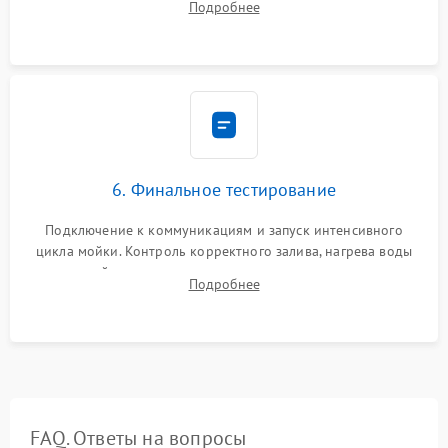
Подробнее
сборка корпуса и установка датчика поплавка.
6. Финальное тестирование
Подключение к коммуникациям и запуск интенсивного
цикла мойки. Контроль корректного залива, нагрева воды
до нужной температуры, отсутствия посторонних шумов,
Подробнее
штатного слива и абсолютной сухости в поддоне.
FAQ. Ответы на вопросы