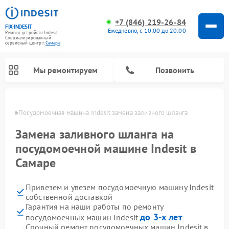
+7 (846) 219-26-84
FIX-INDESIT
Ежедневно, с 10:00 до 20:00
Ремонт устройств Indesit
Специализированный
cервисный центр г.
Самара
Мы ремонтируем
Позвонить
амаре
Посудомоечная машина Indesit замена заливного шланга
Замена заливного шланга на
посудомоечной машине Indesit в
Самаре
Привезем и увезем посудомоечную машину Indesit
собственной доставкой
Гарантия на наши работы по ремонту
Ремонт варочных панелей Indesit
Ремонт стиральных машин Indesit
Ремонт сушильных машин Indesit
Ремонт морозильных камер Indesit
Ремонт микроволновых печей Indesit
Ремонт холодильных камер Indesit
до 3-х лет
посудомоечных машин Indesit
Срочный ремонт посудомоечных машин Indesit в