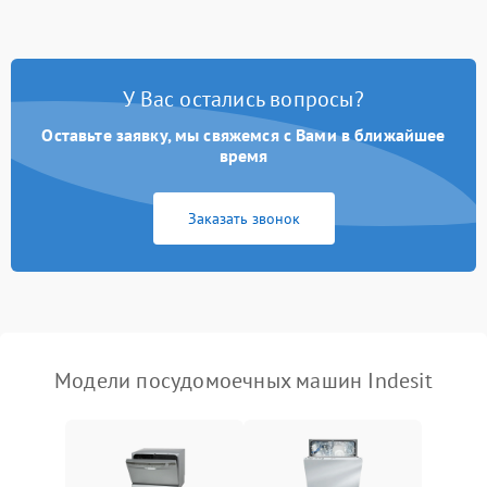
стирки
Проблемы с набором
1800 ₽
Подробнее →
воды
У Вас остались вопросы?
Оставьте заявку, мы свяжемся с Вами в ближайшее
Не работает сушилка
2100 ₽
Подробнее →
время
Сбои в работе таймера
1700 ₽
Подробнее →
Заказать звонок
Проблемы с
2100 ₽
Подробнее →
циркуляционным насосом
Модели посудомоечных машин Indesit