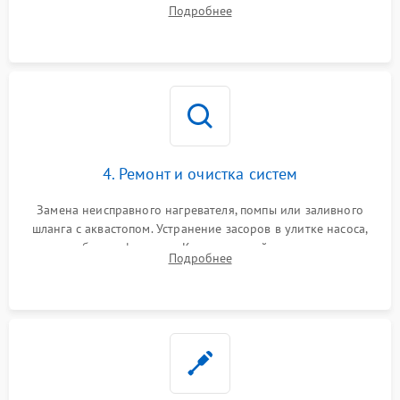
прессостата (датчика уровня воды), датчика мутности,
Подробнее
концевика дверцы и электронного модуля управления.
4. Ремонт и очистка систем
Замена неисправного нагревателя, помпы или заливного
шланга с аквастопом. Устранение засоров в улитке насоса,
патрубках и фильтрах. Компонентный ремонт платы
Подробнее
управления, восстановление поврежденной проводки.