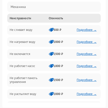
Механика
Неисправности
Стоимость
Управление
Не сливает воду
500 ₽
Подробнее →
Электропитание
Не нагревает воду
2000 ₽
Подробнее →
Датчики
Не включается
2500 ₽
Подробнее →
Нагрев
Не работает насос
1800 ₽
Подробнее →
Вода
Не работает панель
Гигиена
2500 ₽
Подробнее →
управления
Программное обеспечение
Не распыляет воду
2000 ₽
Подробнее →
Не запускается цикл
1800 ₽
Подробнее →