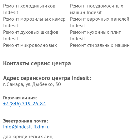
Ремонт холодильников
Ремонт посудомоечных
Indesit
машин Indesit
Ремонт морозильных камер
Ремонт варочных панелей
Indesit
Indesit
Ремонт духовых шкафов
Ремонт кухонных плит
Indesit
Indesit
Ремонт микроволновых
Ремонт стиральных машин
печей Indesit
Indesit
Ремонт холодильных камер
Ремонт сушильных машин
Контакты сервис центра
Indesit
Indesit
Адрес сервисного центра Indesit:
г. Самара, ул. Дыбенко, 30
Горячая линия:
+7 (846) 219-26-84
Электронная почта:
info@indesit-fixim.ru
для юридических лиц