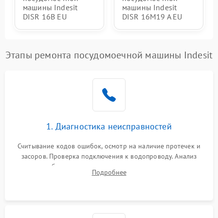
машины Indesit
машины Indesit
DISR 16B EU
DISR 16M19 A EU
Этапы ремонта посудомоечной машины Indesit
1. Диагностика неисправностей
Считывание кодов ошибок, осмотр на наличие протечек и
засоров. Проверка подключения к водопроводу. Анализ
жалоб на отсутствие слива, нагрева, вращения
Подробнее
разбрызгивателей или срабатывание системы защиты
аквастоп.