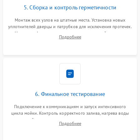
5. Сборка и контроль герметичности
Монтаж всех узлов на штатные места. Установка новых
уплотнителей дверцы и патрубков для исключения протечек.
Надежная фиксация хомутов гидравлической системы,
Подробнее
сборка корпуса и установка датчика поплавка.
6. Финальное тестирование
Подключение к коммуникациям и запуск интенсивного
цикла мойки. Контроль корректного залива, нагрева воды
до нужной температуры, отсутствия посторонних шумов,
Подробнее
штатного слива и абсолютной сухости в поддоне.