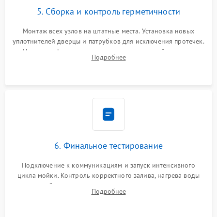
5. Сборка и контроль герметичности
Монтаж всех узлов на штатные места. Установка новых
уплотнителей дверцы и патрубков для исключения протечек.
Надежная фиксация хомутов гидравлической системы,
Подробнее
сборка корпуса и установка датчика поплавка.
6. Финальное тестирование
Подключение к коммуникациям и запуск интенсивного
цикла мойки. Контроль корректного залива, нагрева воды
до нужной температуры, отсутствия посторонних шумов,
Подробнее
штатного слива и абсолютной сухости в поддоне.