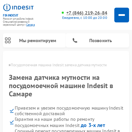
+7 (846) 219-26-84
FIX-INDESIT
Ежедневно, с 10:00 до 20:00
Ремонт устройств Indesit
Специализированный
cервисный центр г.
Самара
Мы ремонтируем
Позвонить
амаре
Посудомоечная машина Indesit замена датчика мутности
Замена датчика мутности на
посудомоечной машине Indesit в
Самаре
Привезем и увезем посудомоечную машину Indesit
собственной доставкой
Гарантия на наши работы по ремонту
Ремонт варочных панелей Indesit
Ремонт стиральных машин Indesit
Ремонт сушильных машин Indesit
Ремонт морозильных камер Indesit
Ремонт микроволновых печей Indesit
Ремонт холодильных камер Indesit
до 3-х лет
посудомоечных машин Indesit
Срочный ремонт посудомоечных машин Indesit в