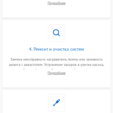
прессостата (датчика уровня воды), датчика мутности,
Подробнее
концевика дверцы и электронного модуля управления.
4. Ремонт и очистка систем
Замена неисправного нагревателя, помпы или заливного
шланга с аквастопом. Устранение засоров в улитке насоса,
патрубках и фильтрах. Компонентный ремонт платы
Подробнее
управления, восстановление поврежденной проводки.