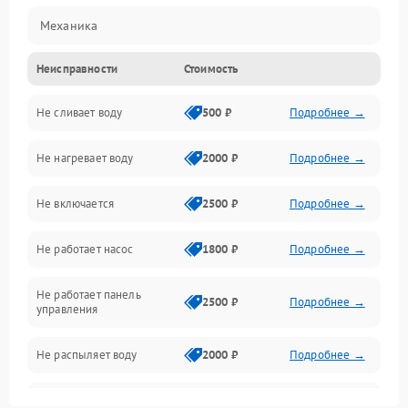
Механика
Неисправности
Стоимость
Управление
Не сливает воду
500 ₽
Подробнее →
Электропитание
Не нагревает воду
2000 ₽
Подробнее →
Датчики
Не включается
2500 ₽
Подробнее →
Нагрев
Не работает насос
1800 ₽
Подробнее →
Вода
Не работает панель
Гигиена
2500 ₽
Подробнее →
управления
Программное обеспечение
Не распыляет воду
2000 ₽
Подробнее →
Не запускается цикл
1800 ₽
Подробнее →