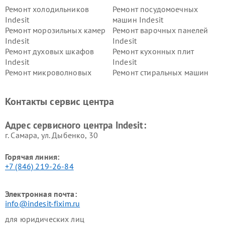
Ремонт холодильников
Ремонт посудомоечных
Indesit
машин Indesit
Ремонт морозильных камер
Ремонт варочных панелей
Indesit
Indesit
Ремонт духовых шкафов
Ремонт кухонных плит
Indesit
Indesit
Ремонт микроволновых
Ремонт стиральных машин
печей Indesit
Indesit
Ремонт холодильных камер
Ремонт сушильных машин
Контакты сервис центра
Indesit
Indesit
Адрес сервисного центра Indesit:
г. Самара, ул. Дыбенко, 30
Горячая линия:
+7 (846) 219-26-84
Электронная почта:
info@indesit-fixim.ru
для юридических лиц