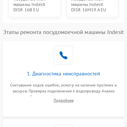
машины Indesit
машины Indesit
DISR 16B EU
DISR 16M19 A EU
Этапы ремонта посудомоечной машины Indesit
1. Диагностика неисправностей
Считывание кодов ошибок, осмотр на наличие протечек и
засоров. Проверка подключения к водопроводу. Анализ
жалоб на отсутствие слива, нагрева, вращения
Подробнее
разбрызгивателей или срабатывание системы защиты
аквастоп.