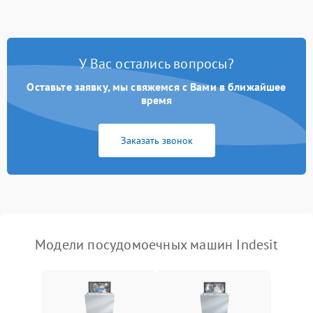
стирки
Проблемы с набором
1800 ₽
Подробнее →
воды
У Вас остались вопросы?
Оставьте заявку, мы свяжемся с Вами в ближайшее
Не работает сушилка
2100 ₽
Подробнее →
время
Сбои в работе таймера
1700 ₽
Подробнее →
Заказать звонок
Проблемы с
2100 ₽
Подробнее →
циркуляционным насосом
Модели посудомоечных машин Indesit