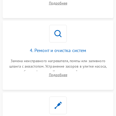
прессостата (датчика уровня воды), датчика мутности,
Подробнее
концевика дверцы и электронного модуля управления.
4. Ремонт и очистка систем
Замена неисправного нагревателя, помпы или заливного
шланга с аквастопом. Устранение засоров в улитке насоса,
патрубках и фильтрах. Компонентный ремонт платы
Подробнее
управления, восстановление поврежденной проводки.