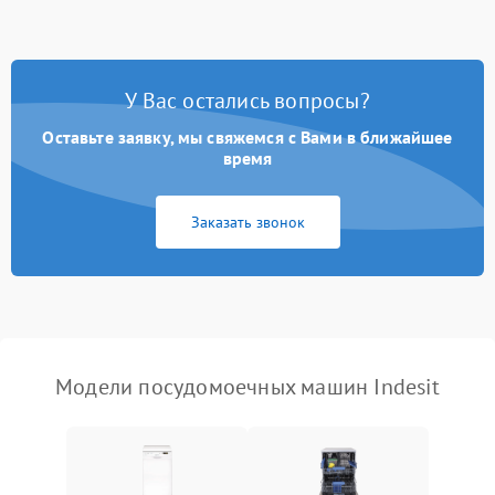
стирки
Проблемы с набором
1800 ₽
Подробнее →
воды
У Вас остались вопросы?
Оставьте заявку, мы свяжемся с Вами в ближайшее
Не работает сушилка
2100 ₽
Подробнее →
время
Сбои в работе таймера
1700 ₽
Подробнее →
Заказать звонок
Проблемы с
2100 ₽
Подробнее →
циркуляционным насосом
Модели посудомоечных машин Indesit