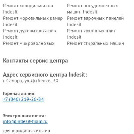
Ремонт холодильников
Ремонт посудомоечных
Indesit
машин Indesit
Ремонт морозильных камер
Ремонт варочных панелей
Indesit
Indesit
Ремонт духовых шкафов
Ремонт кухонных плит
Indesit
Indesit
Ремонт микроволновых
Ремонт стиральных машин
печей Indesit
Indesit
Ремонт холодильных камер
Ремонт сушильных машин
Контакты сервис центра
Indesit
Indesit
Адрес сервисного центра Indesit:
г. Самара, ул. Дыбенко, 30
Горячая линия:
+7 (846) 219-26-84
Электронная почта:
info@indesit-fixim.ru
для юридических лиц