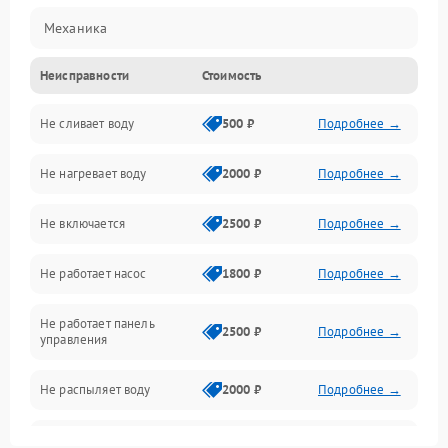
Механика
Неисправности
Стоимость
Управление
Не сливает воду
500 ₽
Подробнее →
Электропитание
Не нагревает воду
2000 ₽
Подробнее →
Датчики
Не включается
2500 ₽
Подробнее →
Нагрев
Не работает насос
1800 ₽
Подробнее →
Вода
Не работает панель
Гигиена
2500 ₽
Подробнее →
управления
Программное обеспечение
Не распыляет воду
2000 ₽
Подробнее →
Не запускается цикл
1800 ₽
Подробнее →