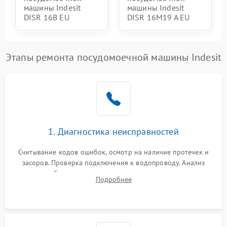
машины Indesit
машины Indesit
DISR 16B EU
DISR 16M19 A EU
Этапы ремонта посудомоечной машины Indesit
1. Диагностика неисправностей
Считывание кодов ошибок, осмотр на наличие протечек и
засоров. Проверка подключения к водопроводу. Анализ
жалоб на отсутствие слива, нагрева, вращения
Подробнее
разбрызгивателей или срабатывание системы защиты
аквастоп.