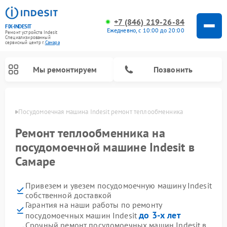
+7 (846) 219-26-84
FIX-INDESIT
Ежедневно, с 10:00 до 20:00
Ремонт устройств Indesit
Специализированный
cервисный центр г.
Самара
Мы ремонтируем
Позвонить
амаре
Посудомоечная машина Indesit ремонт теплообменника
Ремонт теплообменника на
посудомоечной машине Indesit в
Самаре
Привезем и увезем посудомоечную машину Indesit
собственной доставкой
Гарантия на наши работы по ремонту
Ремонт варочных панелей Indesit
Ремонт стиральных машин Indesit
Ремонт сушильных машин Indesit
Ремонт морозильных камер Indesit
Ремонт микроволновых печей Indesit
Ремонт холодильных камер Indesit
до 3-х лет
посудомоечных машин Indesit
Срочный ремонт посудомоечных машин Indesit в