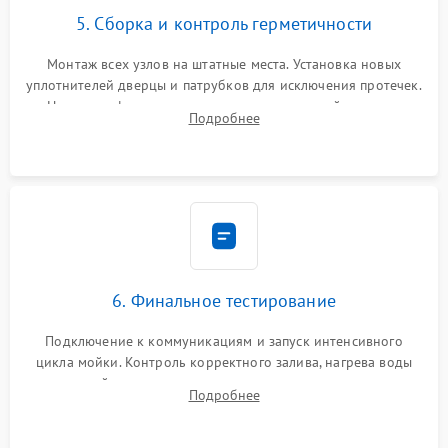
5. Сборка и контроль герметичности
Монтаж всех узлов на штатные места. Установка новых
уплотнителей дверцы и патрубков для исключения протечек.
Надежная фиксация хомутов гидравлической системы,
Подробнее
сборка корпуса и установка датчика поплавка.
6. Финальное тестирование
Подключение к коммуникациям и запуск интенсивного
цикла мойки. Контроль корректного залива, нагрева воды
до нужной температуры, отсутствия посторонних шумов,
Подробнее
штатного слива и абсолютной сухости в поддоне.