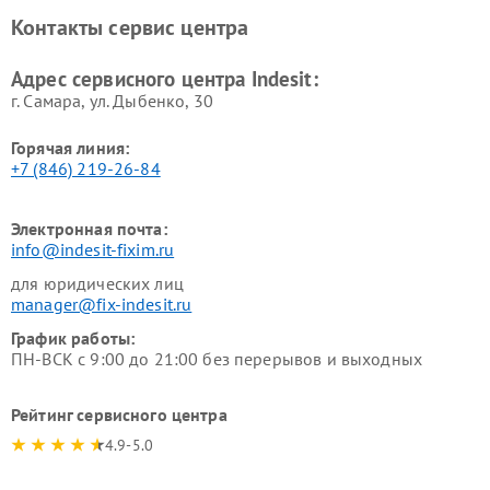
Ремонт холодильных камер
Ремонт сушильных машин
Контакты сервис центра
Indesit
Indesit
Адрес сервисного центра Indesit:
г. Самара, ул. Дыбенко, 30
Горячая линия:
+7 (846) 219-26-84
Электронная почта:
info@indesit-fixim.ru
для юридических лиц
manager@fix-indesit.ru
График работы:
ПН-ВСК с 9:00 до 21:00 без перерывов и выходных
Рейтинг сервисного центра
4.9-5.0