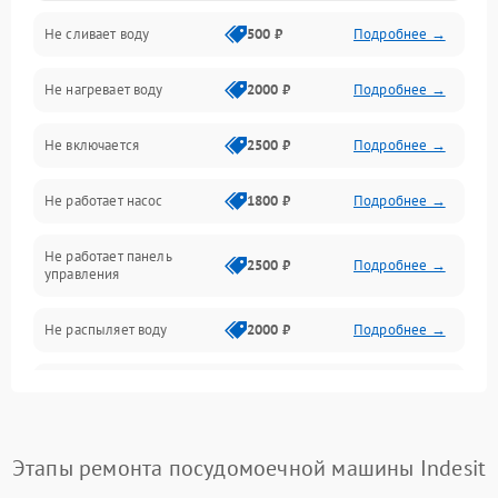
Не сливает воду
500 ₽
Подробнее →
Электропитание
Не нагревает воду
2000 ₽
Подробнее →
Датчики
Не включается
2500 ₽
Подробнее →
Нагрев
Не работает насос
1800 ₽
Подробнее →
Вода
Не работает панель
Гигиена
2500 ₽
Подробнее →
управления
Программное обеспечение
Не распыляет воду
2000 ₽
Подробнее →
Не запускается цикл
1800 ₽
Подробнее →
стирки
Проблемы с набором
Этапы ремонта посудомоечной машины Indesit
1800 ₽
Подробнее →
воды