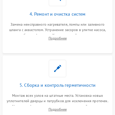
4. Ремонт и очистка систем
Замена неисправного нагревателя, помпы или заливного
шланга с аквастопом. Устранение засоров в улитке насоса,
патрубках и фильтрах. Компонентный ремонт платы
Подробнее
управления, восстановление поврежденной проводки.
5. Сборка и контроль герметичности
Монтаж всех узлов на штатные места. Установка новых
уплотнителей дверцы и патрубков для исключения протечек.
Надежная фиксация хомутов гидравлической системы,
Подробнее
сборка корпуса и установка датчика поплавка.