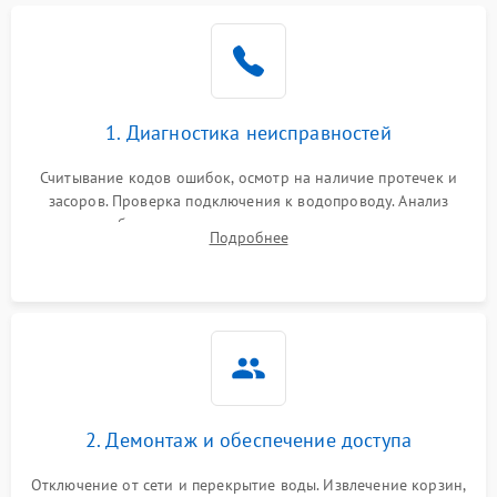
Не работает сушилка
2100 ₽
Подробнее →
Сбои в работе таймера
1700 ₽
Подробнее →
1. Диагностика неисправностей
Проблемы с
2100 ₽
Подробнее →
циркуляционным насосом
Считывание кодов ошибок, осмотр на наличие протечек и
засоров. Проверка подключения к водопроводу. Анализ
жалоб на отсутствие слива, нагрева, вращения
Подробнее
разбрызгивателей или срабатывание системы защиты
аквастоп.
2. Демонтаж и обеспечение доступа
Отключение от сети и перекрытие воды. Извлечение корзин,