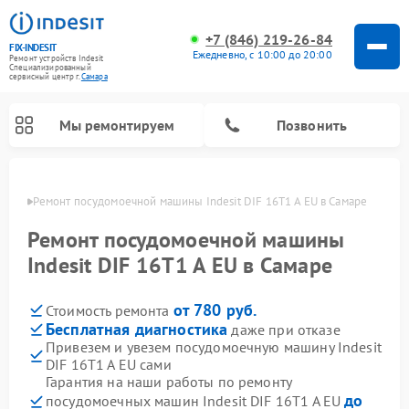
+7 (846) 219-26-84
FIX-INDESIT
Ежедневно, с 10:00 до 20:00
Ремонт устройств Indesit
Специализированный
cервисный центр г.
Самара
Мы ремонтируем
Позвонить
амаре
Ремонт посудомоечной машины Indesit DIF 16T1 A EU в Самаре
Ремонт посудомоечной машины
Indesit DIF 16T1 A EU в Самаре
от 780 руб.
Стоимость ремонта
Бесплатная диагностика
даже при отказе
Привезем и увезем посудомоечную машину Indesit
DIF 16T1 A EU сами
Ремонт варочных панелей Indesit
Ремонт стиральных машин Indesit
Ремонт сушильных машин Indesit
Ремонт морозильных камер Indesit
Ремонт микроволновых печей Indesit
Ремонт холодильных камер Indesit
Гарантия на наши работы по ремонту
до
посудомоечных машин Indesit DIF 16T1 A EU