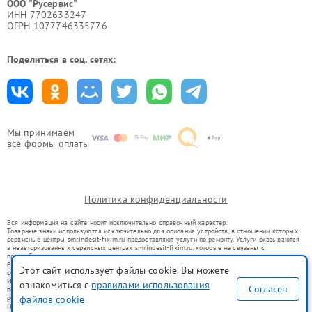
ООО "Русервис"
ИНН 7702633247
ОГРН 1077746335776
Поделиться в соц. сетях:
Мы принимаем
все формы оплаты
Политика конфиденциальности
Вся информация на сайте носит исключительно справочный характер.
Товарные знаки используются исключительно для описания устройств, в отношении которых
сервисные центры smr.indesit-fixim.ru предоставляют услуги по ремонту. Услуги оказываются
в неавторизованных сервисных центрах smr.indesit-fixim.ru, которые не связаны с
правообладателями товарных знаков или их официальными представителями.
Ремонт осуществляется для устройств, уже введенных в гражданский оборот в соответствии
Этот сайт использует файлы cookie. Вы можете
со статьей 1487 ГК РФ.
Использование товарных знаков не преследует цели индивидуализации услуг или введения
ознакомиться с
правилами использования
Согласен
потребителей в заблуждение, а служит для информирования о предоставляемых услугах по
ремонту техники указанных брендов.
файлов cookie
Представленная на сайте информация не является публичной офертой, определяемой