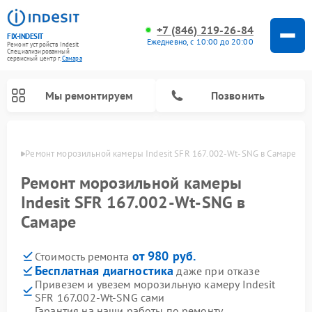
+7 (846) 219-26-84
FIX-INDESIT
Ежедневно, с 10:00 до 20:00
Ремонт устройств Indesit
Специализированный
cервисный центр г.
Самара
Мы ремонтируем
Позвонить
амаре
Ремонт морозильной камеры Indesit SFR 167.002-Wt-SNG в Самаре
Ремонт морозильной камеры
Indesit SFR 167.002-Wt-SNG в
Самаре
от 980 руб.
Стоимость ремонта
Бесплатная диагностика
даже при отказе
Привезем и увезем морозильную камеру Indesit
Ремонт варочных панелей Indesit
Ремонт стиральных машин Indesit
Ремонт сушильных машин Indesit
Ремонт посудомоечных машин Indesit
Ремонт микроволновых печей Indesit
Ремонт холодильных камер Indesit
SFR 167.002-Wt-SNG сами
Гарантия на наши работы по ремонту