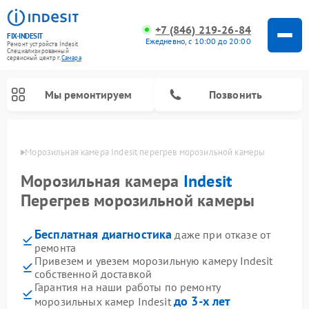
+7 (846) 219-26-84
FIX-INDESIT
Ежедневно, с 10:00 до 20:00
Ремонт устройств Indesit
Специализированный
cервисный центр г.
Самара
Мы ремонтируем
Позвонить
амаре
Морозильная камера Indesit перегрев морозильной камеры
Морозильная камера
Indesit
Перегрев морозильной камеры
Бесплатная диагностика
даже при отказе от
ремонта
Привезем и увезем морозильную камеру Indesit
собственной доставкой
Ремонт варочных панелей Indesit
Ремонт стиральных машин Indesit
Ремонт сушильных машин Indesit
Ремонт посудомоечных машин Indesit
Ремонт микроволновых печей Indesit
Ремонт холодильных камер Indesit
Гарантия на наши работы по ремонту
до 3-х лет
морозильных камер Indesit