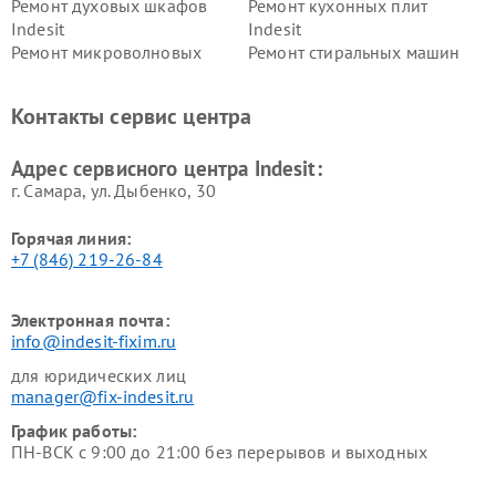
Ремонт духовых шкафов
Ремонт кухонных плит
Indesit
Indesit
Ремонт микроволновых
Ремонт стиральных машин
печей Indesit
Indesit
Ремонт холодильных камер
Ремонт сушильных машин
Контакты сервис центра
Indesit
Indesit
Адрес сервисного центра Indesit:
г. Самара, ул. Дыбенко, 30
Горячая линия:
+7 (846) 219-26-84
Электронная почта:
info@indesit-fixim.ru
для юридических лиц
manager@fix-indesit.ru
График работы:
ПН-ВСК с 9:00 до 21:00 без перерывов и выходных