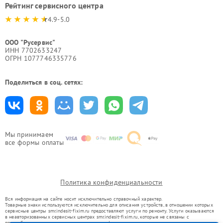
Рейтинг сервисного центра
4.9-5.0
ООО "Русервис"
ИНН 7702633247
ОГРН 1077746335776
Поделиться в соц. сетях:
Мы принимаем
все формы оплаты
Политика конфиденциальности
Вся информация на сайте носит исключительно справочный характер.
Товарные знаки используются исключительно для описания устройств, в отношении которых
сервисные центры smr.indesit-fixim.ru предоставляют услуги по ремонту. Услуги оказываются
в неавторизованных сервисных центрах smr.indesit-fixim.ru, которые не связаны с
правообладателями товарных знаков или их официальными представителями.