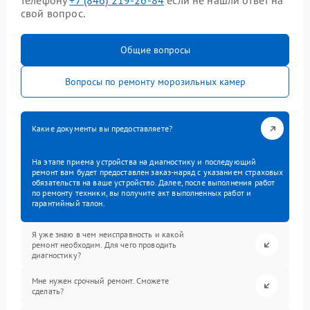
телефону
+7 (846) 219-26-84
если не нашли ответ на
свой вопрос.
Общие вопросы
Вопросы по ремонту морозильных камер
Какие документы вы предоставляете?
На этапе приема устройства на диагностику и последующий
ремонт вам будет предоставлен заказ-наряд с указанием страховых
обязательств на ваше устройство. Далее, после выполнения работ
по ремонту техники, вы получите акт выполненных работ и
гарантийный талон.
Я уже знаю в чем неисправность и какой
ремонт необходим. Для чего проводить
диагностику?
Мне нужен срочный ремонт. Сможете
сделать?