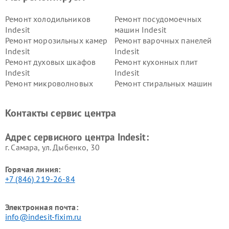
Ремонт холодильников
Ремонт посудомоечных
Indesit
машин Indesit
Ремонт морозильных камер
Ремонт варочных панелей
Indesit
Indesit
Ремонт духовых шкафов
Ремонт кухонных плит
Indesit
Indesit
Ремонт микроволновых
Ремонт стиральных машин
печей Indesit
Indesit
Ремонт холодильных камер
Ремонт сушильных машин
Контакты сервис центра
Indesit
Indesit
Адрес сервисного центра Indesit:
г. Самара, ул. Дыбенко, 30
Горячая линия:
+7 (846) 219-26-84
Электронная почта:
info@indesit-fixim.ru