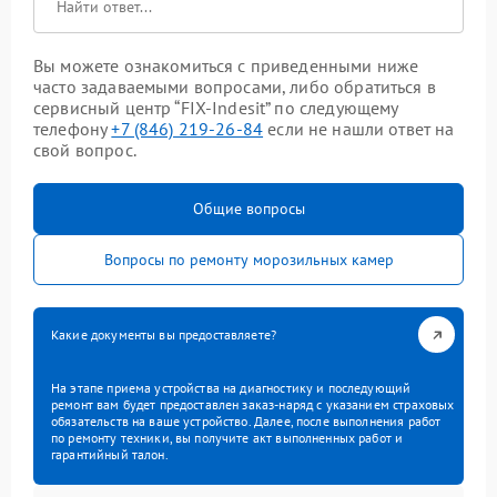
Вы можете ознакомиться с приведенными ниже
часто задаваемыми вопросами, либо обратиться в
сервисный центр “FIX-Indesit” по следующему
телефону
+7 (846) 219-26-84
если не нашли ответ на
свой вопрос.
Общие вопросы
Вопросы по ремонту морозильных камер
Какие документы вы предоставляете?
На этапе приема устройства на диагностику и последующий
ремонт вам будет предоставлен заказ-наряд с указанием страховых
обязательств на ваше устройство. Далее, после выполнения работ
по ремонту техники, вы получите акт выполненных работ и
гарантийный талон.