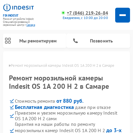
+7 (846) 219-26-84
FIX-INDESIT
Ежедневно, с 10:00 до 20:00
Ремонт устройств Indesit
Специализированный
cервисный центр г.
Самара
Мы ремонтируем
Позвонить
амаре
Ремонт морозильной камеры Indesit OS 1A 200 H 2 в Самаре
Ремонт морозильной камеры
Indesit OS 1A 200 H 2 в Самаре
от 880 руб.
Стоимость ремонта
Бесплатная диагностика
даже при отказе
Привезем и увезем морозильную камеру Indesit
OS 1A 200 H 2 сами
Ремонт варочных панелей Indesit
Ремонт стиральных машин Indesit
Ремонт сушильных машин Indesit
Ремонт посудомоечных машин Indesit
Ремонт микроволновых печей Indesit
Ремонт холодильных камер Indesit
Гарантия на наши работы по ремонту
до 3-х
морозильных камер Indesit OS 1A 200 H 2