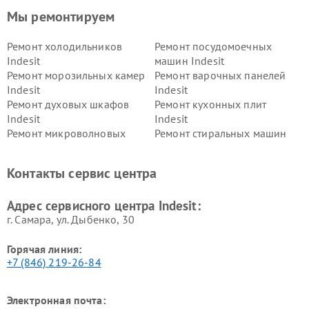
Мы ремонтируем
Ремонт холодильников
Ремонт посудомоечных
Indesit
машин Indesit
Ремонт морозильных камер
Ремонт варочных панелей
Indesit
Indesit
Ремонт духовых шкафов
Ремонт кухонных плит
Indesit
Indesit
Ремонт микроволновых
Ремонт стиральных машин
печей Indesit
Indesit
Ремонт холодильных камер
Ремонт сушильных машин
Контакты сервис центра
Indesit
Indesit
Адрес сервисного центра Indesit:
г. Самара, ул. Дыбенко, 30
Горячая линия:
+7 (846) 219-26-84
Электронная почта: