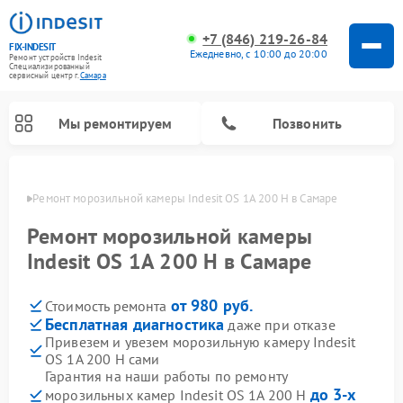
+7 (846) 219-26-84
FIX-INDESIT
Ежедневно, с 10:00 до 20:00
Ремонт устройств Indesit
Специализированный
cервисный центр г.
Самара
Мы ремонтируем
Позвонить
амаре
Ремонт морозильной камеры Indesit OS 1A 200 H в Самаре
Ремонт морозильной камеры
Indesit OS 1A 200 H в Самаре
от 980 руб.
Стоимость ремонта
Бесплатная диагностика
даже при отказе
Привезем и увезем морозильную камеру Indesit
OS 1A 200 H сами
Ремонт варочных панелей Indesit
Ремонт стиральных машин Indesit
Ремонт сушильных машин Indesit
Ремонт посудомоечных машин Indesit
Ремонт микроволновых печей Indesit
Ремонт холодильных камер Indesit
Гарантия на наши работы по ремонту
до 3-х
морозильных камер Indesit OS 1A 200 H