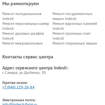
Мы ремонтируем
Ремонт холодильников
Ремонт посудомоечных
Indesit
машин Indesit
Ремонт морозильных камер
Ремонт варочных панелей
Indesit
Indesit
Ремонт духовых шкафов
Ремонт кухонных плит
Indesit
Indesit
Ремонт микроволновых
Ремонт стиральных машин
печей Indesit
Indesit
Ремонт холодильных камер
Ремонт сушильных машин
Контакты сервис центра
Indesit
Indesit
Адрес сервисного центра Indesit:
г. Самара, ул. Дыбенко, 30
Горячая линия:
+7 (846) 219-26-84
Электронная почта:
info@indesit-fixim.ru