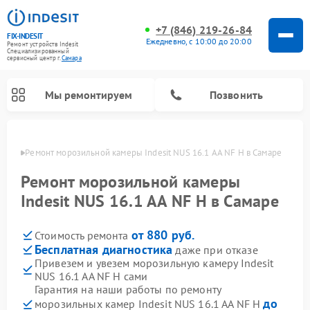
+7 (846) 219-26-84
FIX-INDESIT
Ежедневно, с 10:00 до 20:00
Ремонт устройств Indesit
Специализированный
cервисный центр г.
Самара
Мы ремонтируем
Позвонить
амаре
Ремонт морозильной камеры Indesit NUS 16.1 AA NF H в Самаре
Ремонт морозильной камеры
Indesit NUS 16.1 AA NF H в Самаре
от 880 руб.
Стоимость ремонта
Бесплатная диагностика
даже при отказе
Привезем и увезем морозильную камеру Indesit
NUS 16.1 AA NF H сами
Ремонт варочных панелей Indesit
Ремонт стиральных машин Indesit
Ремонт сушильных машин Indesit
Ремонт посудомоечных машин Indesit
Ремонт микроволновых печей Indesit
Ремонт холодильных камер Indesit
Гарантия на наши работы по ремонту
до
морозильных камер Indesit NUS 16.1 AA NF H