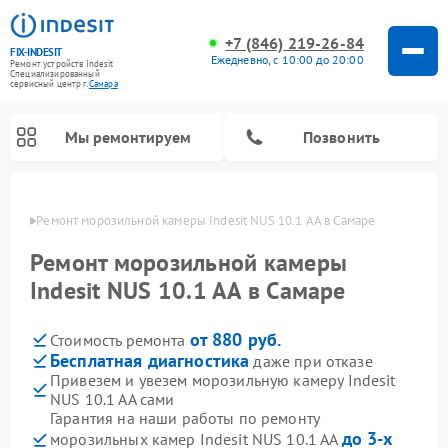
+7 (846) 219-26-84
FIX-INDESIT
Ежедневно, с 10:00 до 20:00
Ремонт устройств Indesit
Специализированный
cервисный центр г.
Самара
Мы ремонтируем
Позвонить
амаре
Ремонт морозильной камеры Indesit NUS 10.1 AA в Самаре
Ремонт морозильной камеры
Indesit NUS 10.1 AA в Самаре
от 880 руб.
Стоимость ремонта
Бесплатная диагностика
даже при отказе
Привезем и увезем морозильную камеру Indesit
NUS 10.1 AA сами
Ремонт варочных панелей Indesit
Ремонт стиральных машин Indesit
Ремонт сушильных машин Indesit
Ремонт посудомоечных машин Indesit
Ремонт микроволновых печей Indesit
Ремонт холодильных камер Indesit
Гарантия на наши работы по ремонту
до 3-х
морозильных камер Indesit NUS 10.1 AA