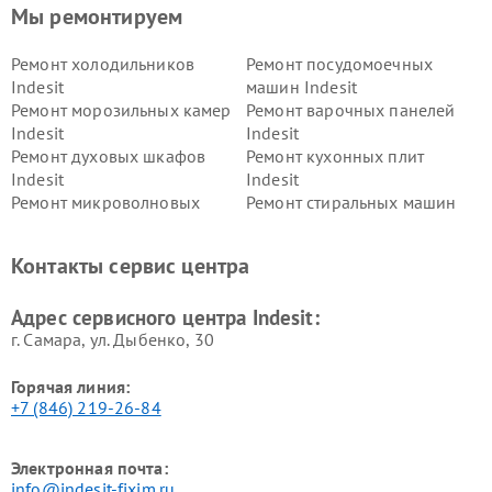
Мы ремонтируем
Ремонт холодильников
Ремонт посудомоечных
Indesit
машин Indesit
Ремонт морозильных камер
Ремонт варочных панелей
Indesit
Indesit
Ремонт духовых шкафов
Ремонт кухонных плит
Indesit
Indesit
Ремонт микроволновых
Ремонт стиральных машин
печей Indesit
Indesit
Ремонт холодильных камер
Ремонт сушильных машин
Контакты сервис центра
Indesit
Indesit
Адрес сервисного центра Indesit:
г. Самара, ул. Дыбенко, 30
Горячая линия:
+7 (846) 219-26-84
Электронная почта:
info@indesit-fixim.ru