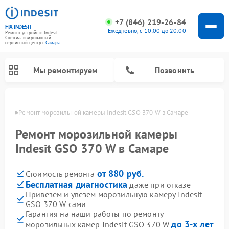
+7 (846) 219-26-84
FIX-INDESIT
Ежедневно, с 10:00 до 20:00
Ремонт устройств Indesit
Специализированный
cервисный центр г.
Самара
Мы ремонтируем
Позвонить
амаре
Ремонт морозильной камеры Indesit GSO 370 W в Самаре
Ремонт морозильной камеры
Indesit GSO 370 W в Самаре
от 880 руб.
Стоимость ремонта
Бесплатная диагностика
даже при отказе
Привезем и увезем морозильную камеру Indesit
GSO 370 W сами
Ремонт варочных панелей Indesit
Ремонт стиральных машин Indesit
Ремонт сушильных машин Indesit
Ремонт посудомоечных машин Indesit
Ремонт микроволновых печей Indesit
Ремонт холодильных камер Indesit
Гарантия на наши работы по ремонту
до 3-х лет
морозильных камер Indesit GSO 370 W