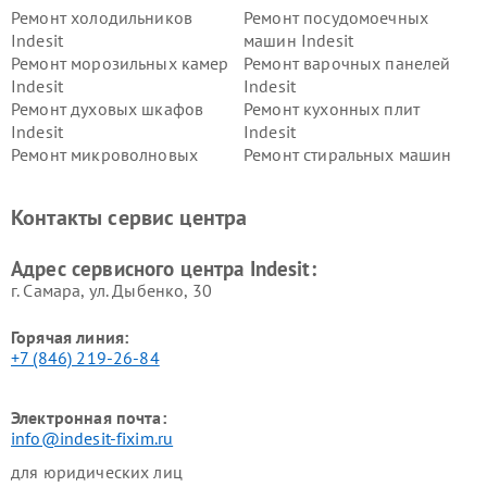
Ремонт холодильников
Ремонт посудомоечных
Indesit
машин Indesit
Ремонт морозильных камер
Ремонт варочных панелей
Indesit
Indesit
Ремонт духовых шкафов
Ремонт кухонных плит
Indesit
Indesit
Ремонт микроволновых
Ремонт стиральных машин
печей Indesit
Indesit
Ремонт холодильных камер
Ремонт сушильных машин
Контакты сервис центра
Indesit
Indesit
Адрес сервисного центра Indesit:
г. Самара, ул. Дыбенко, 30
Горячая линия:
+7 (846) 219-26-84
Электронная почта:
info@indesit-fixim.ru
для юридических лиц