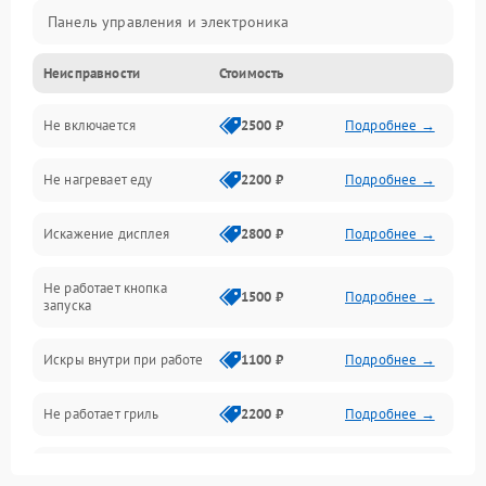
Панель управления и электроника
Неисправности
Стоимость
Дверца и корпус
Не включается
2500 ₽
Подробнее →
Механика и внутренние элементы
Не нагревает еду
2200 ₽
Подробнее →
Механические повреждения
Искажение дисплея
2800 ₽
Подробнее →
Питание и запуск
Не работает кнопка
Нагрев и приготовление
1500 ₽
Подробнее →
запуска
Программное обеспечение
Искры внутри при работе
1100 ₽
Подробнее →
Не работает гриль
2200 ₽
Подробнее →
Перегрев или отключение
2400 ₽
Подробнее →
во время работы