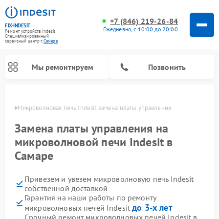
+7 (846) 219-26-84
FIX-INDESIT
Ежедневно, с 10:00 до 20:00
Ремонт устройств Indesit
Специализированный
cервисный центр г.
Самара
Мы ремонтируем
Позвонить
амаре
Микроволновая печь Indesit замена платы управления
Замена платы управления на
микроволновой печи Indesit в
Самаре
Привезем и увезем микроволновую печь Indesit
собственной доставкой
Гарантия на наши работы по ремонту
Ремонт морозильных камер Indesit
Ремонт стиральных машин Indesit
Ремонт сушильных машин Indesit
Ремонт посудомоечных машин Indesit
Ремонт варочных панелей Indesit
Ремонт холодильных камер Indesit
до 3-х лет
микроволновых печей Indesit
Срочный ремонт микроволновых печей Indesit в