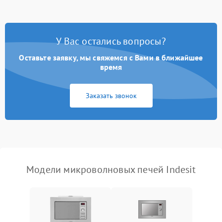
Появление запаха гари
2400 ₽
Подробнее →
У Вас остались вопросы?
Проблемы с вентилятором
2000 ₽
Подробнее →
Оставьте заявку, мы свяжемся с Вами в ближайшее
время
Поломка системы
2200 ₽
Подробнее →
охлаждения
Заказать звонок
Не работают сенсорные
2400 ₽
Подробнее →
кнопки
Не горит подсветка
2000 ₽
Подробнее →
Сломался трансформатор
1000 ₽
Подробнее →
Модели микроволновых печей Indesit