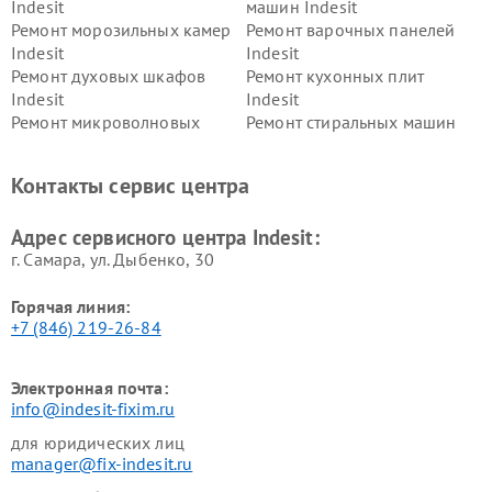
Indesit
машин Indesit
Ремонт морозильных камер
Ремонт варочных панелей
Indesit
Indesit
Ремонт духовых шкафов
Ремонт кухонных плит
Indesit
Indesit
Ремонт микроволновых
Ремонт стиральных машин
печей Indesit
Indesit
Ремонт холодильных камер
Ремонт сушильных машин
Контакты сервис центра
Indesit
Indesit
Адрес сервисного центра Indesit:
г. Самара, ул. Дыбенко, 30
Горячая линия:
+7 (846) 219-26-84
Электронная почта:
info@indesit-fixim.ru
для юридических лиц
manager@fix-indesit.ru