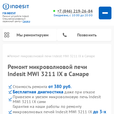
+7 (846) 219-26-84
FIX-INDESIT
Ежедневно, с 10:00 до 20:00
Ремонт устройств Indesit
Специализированный
cервисный центр г.
Самара
Мы ремонтируем
Позвонить
амаре
Ремонт микроволновой печи Indesit MWI 3211 IX в Самаре
Ремонт микроволновой печи
Indesit MWI 3211 IX в Самаре
от 380 руб.
Стоимость ремонта
Бесплатная диагностика
даже при отказе
Привезем и увезем микроволновую печь Indesit
MWI 3211 IX сами
Ремонт морозильных камер Indesit
Ремонт стиральных машин Indesit
Ремонт сушильных машин Indesit
Ремонт посудомоечных машин Indesit
Ремонт варочных панелей Indesit
Ремонт холодильных камер Indesit
Гарантия на наши работы по ремонту
до 3-х
микроволновых печей Indesit MWI 3211 IX