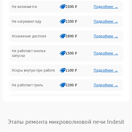
Не включается
2500 ₽
Подробнее →
Механика и внутренние элементы
Не нагревает еду
2200 ₽
Подробнее →
Механические повреждения
Искажение дисплея
2800 ₽
Подробнее →
Питание и запуск
Не работает кнопка
Нагрев и приготовление
1500 ₽
Подробнее →
запуска
Программное обеспечение
Искры внутри при работе
1100 ₽
Подробнее →
Не работает гриль
2200 ₽
Подробнее →
Перегрев или отключение
2400 ₽
Подробнее →
во время работы
Появление запаха гари
2400 ₽
Подробнее →
Этапы ремонта микроволновой печи Indesit