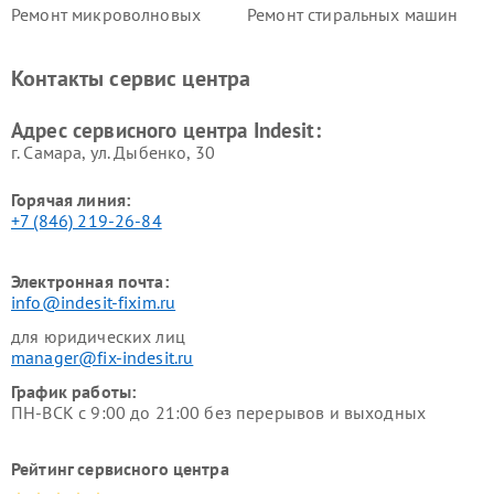
Ремонт микроволновых
Ремонт стиральных машин
печей Indesit
Indesit
Ремонт холодильных камер
Ремонт сушильных машин
Контакты сервис центра
Indesit
Indesit
Адрес сервисного центра Indesit:
г. Самара, ул. Дыбенко, 30
Горячая линия:
+7 (846) 219-26-84
Электронная почта:
info@indesit-fixim.ru
для юридических лиц
manager@fix-indesit.ru
График работы:
ПН-ВСК с 9:00 до 21:00 без перерывов и выходных
Рейтинг сервисного центра