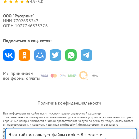
4.9-5.0
ООО "Русервис"
ИНН 7702633247
ОГРН 1077746335776
Поделиться в соц. сетях:
Мы принимаем
все формы оплаты
Политика конфиденциальности
Вся информация на сайте носит исключительно справочный характер.
Товарные знаки используются исключительно для описания устройств, в отношении которых
сервисные центры smr.indesit-fixim.ru предоставляют услуги по ремонту. Услуги оказываются
в неавторизованных сервисных центрах smr.indesit-fixim.ru, которые не связаны с
правообладателями товарных знаков или их официальными представителями.
Ремонт осуществляется для устройств, уже введенных в гражданский оборот в соответствии
Этот сайт использует файлы cookie. Вы можете
со статьей 1487 ГК РФ.