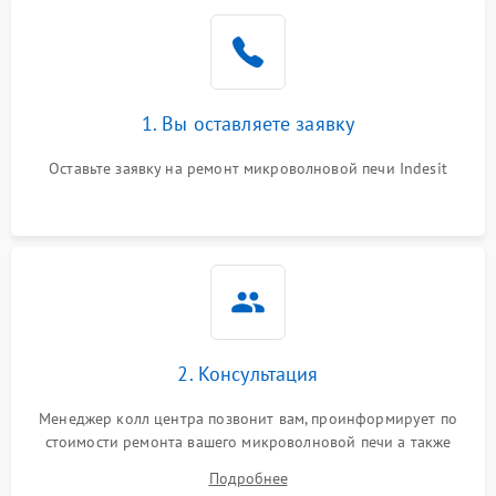
Проблемы с вентилятором
2000 ₽
Подробнее →
Поломка системы
2200 ₽
Подробнее →
охлаждения
1. Вы оставляете заявку
Не работают сенсорные
2400 ₽
Подробнее →
кнопки
Оставьте заявку на ремонт микроволновой печи Indesit
Не горит подсветка
2000 ₽
Подробнее →
Сломался трансформатор
1000 ₽
Подробнее →
2. Консультация
Менеджер колл центра позвонит вам, проинформирует по
стоимости ремонта вашего микроволновой печи а также
ответит на все ваши вопросы.
Подробнее