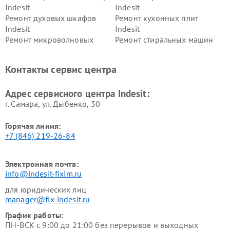
Indesit
Indesit
Ремонт духовых шкафов
Ремонт кухонных плит
Indesit
Indesit
Ремонт микроволновых
Ремонт стиральных машин
печей Indesit
Indesit
Ремонт холодильных камер
Ремонт сушильных машин
Контакты сервис центра
Indesit
Indesit
Адрес сервисного центра Indesit:
г. Самара, ул. Дыбенко, 30
Горячая линия:
+7 (846) 219-26-84
Электронная почта:
info@indesit-fixim.ru
для юридических лиц
manager@fix-indesit.ru
График работы:
ПН-ВСК с 9:00 до 21:00 без перерывов и выходных