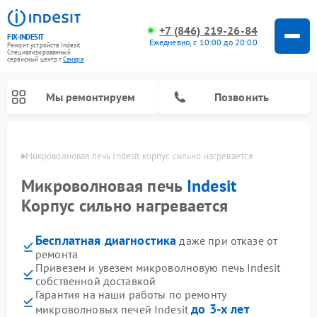
+7 (846) 219-26-84
FIX-INDESIT
Ежедневно, с 10:00 до 20:00
Ремонт устройств Indesit
Специализированный
cервисный центр г.
Самара
Мы ремонтируем
Позвонить
амаре
Микроволновая печь Indesit корпус сильно нагревается
Микроволновая печь
Indesit
Корпус сильно нагревается
Бесплатная диагностика
даже при отказе от
ремонта
Привезем и увезем микроволновую печь Indesit
собственной доставкой
Ремонт морозильных камер Indesit
Ремонт стиральных машин Indesit
Ремонт сушильных машин Indesit
Ремонт посудомоечных машин Indesit
Ремонт варочных панелей Indesit
Ремонт холодильных камер Indesit
Гарантия на наши работы по ремонту
до 3-х лет
микроволновых печей Indesit