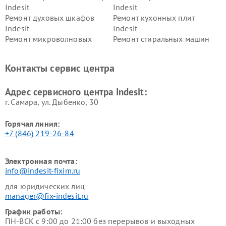
Indesit
Indesit
Ремонт духовых шкафов
Ремонт кухонных плит
Indesit
Indesit
Ремонт микроволновых
Ремонт стиральных машин
печей Indesit
Indesit
Ремонт холодильных камер
Ремонт сушильных машин
Контакты сервис центра
Indesit
Indesit
Адрес сервисного центра Indesit:
г. Самара, ул. Дыбенко, 30
Горячая линия:
+7 (846) 219-26-84
Электронная почта:
info@indesit-fixim.ru
для юридических лиц
manager@fix-indesit.ru
График работы:
ПН-ВСК с 9:00 до 21:00 без перерывов и выходных