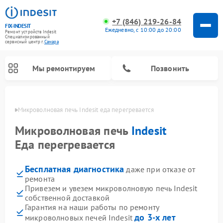
+7 (846) 219-26-84
FIX-INDESIT
Ежедневно, с 10:00 до 20:00
Ремонт устройств Indesit
Специализированный
cервисный центр г.
Самара
Мы ремонтируем
Позвонить
амаре
Микроволновая печь Indesit еда перегревается
Микроволновая печь
Indesit
Еда перегревается
Бесплатная диагностика
даже при отказе от
ремонта
Привезем и увезем микроволновую печь Indesit
собственной доставкой
Ремонт морозильных камер Indesit
Ремонт стиральных машин Indesit
Ремонт сушильных машин Indesit
Ремонт посудомоечных машин Indesit
Ремонт варочных панелей Indesit
Ремонт холодильных камер Indesit
Гарантия на наши работы по ремонту
до 3-х лет
микроволновых печей Indesit