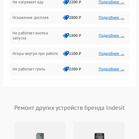
Не нагревает еду
2200 ₽
Подробнее →
Механические повреждения
Искажение дисплея
2800 ₽
Подробнее →
Питание и запуск
Не работает кнопка
Нагрев и приготовление
1500 ₽
Подробнее →
запуска
Программное обеспечение
Искры внутри при работе
1100 ₽
Подробнее →
Не работает гриль
2200 ₽
Подробнее →
Перегрев или отключение
2400 ₽
Подробнее →
во время работы
Появление запаха гари
2400 ₽
Подробнее →
Ремонт других устройств бренда Indesit
Проблемы с вентилятором
2000 ₽
Подробнее →
Поломка системы
2200 ₽
Подробнее →