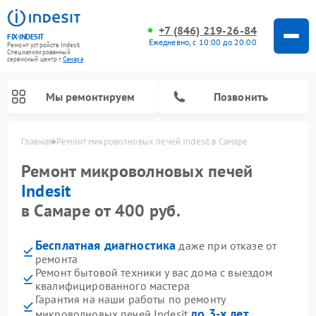
+7 (846) 219-26-84
FIX-INDESIT
Ежедневно, с 10:00 до 20:00
Ремонт устройств Indesit
Специализированный
cервисный центр г.
Самара
Мы ремонтируем
Позвонить
Главная
Ремонт микроволновых печей Indesit в Самаре
Ремонт микроволновых печей
Indesit
в Самаре от 400 руб.
Бесплатная диагностика
даже при отказе от
ремонта
Ремонт бытовой техники у вас дома с выездом
квалифицированного мастера
Ремонт морозильных камер Indesit
Ремонт стиральных машин Indesit
Ремонт сушильных машин Indesit
Ремонт посудомоечных машин Indesit
Ремонт варочных панелей Indesit
Ремонт холодильных камер Indesit
Гарантия на наши работы по ремонту
до 3-х лет
микроволновых печей Indesit