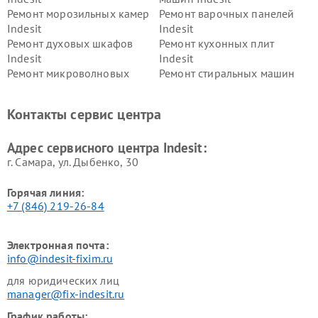
Ремонт морозильных камер
Ремонт варочных панелей
Indesit
Indesit
Ремонт духовых шкафов
Ремонт кухонных плит
Indesit
Indesit
Ремонт микроволновых
Ремонт стиральных машин
печей Indesit
Indesit
Ремонт холодильных камер
Ремонт сушильных машин
Контакты сервис центра
Indesit
Indesit
Адрес сервисного центра Indesit:
г. Самара, ул. Дыбенко, 30
Горячая линия:
+7 (846) 219-26-84
Электронная почта:
info@indesit-fixim.ru
для юридических лиц
manager@fix-indesit.ru
График работы: