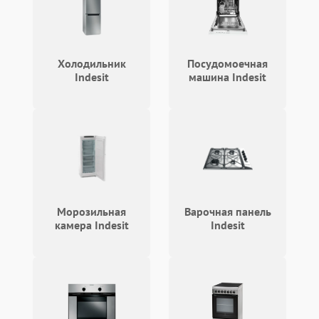
охлаждения
Не работают сенсорные
2400 ₽
Подробнее →
кнопки
Холодильник
Посудомоечная
Indesit
машина Indesit
Не горит подсветка
2000 ₽
Подробнее →
Сломался трансформатор
1000 ₽
Подробнее →
Морозильная
Варочная панель
камера Indesit
Indesit