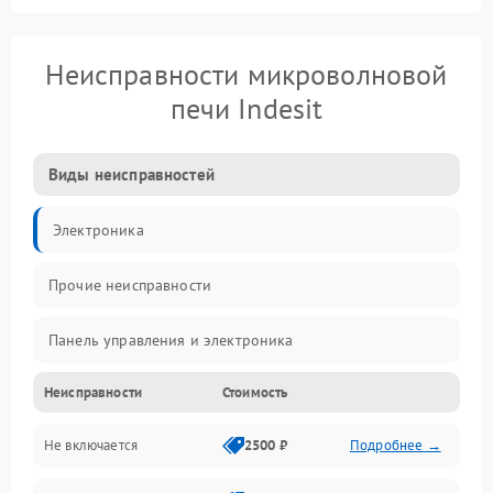
Неисправности микроволновой
печи Indesit
Виды неисправностей
Электроника
Прочие неисправности
Панель управления и электроника
Неисправности
Стоимость
Дверца и корпус
Не включается
2500 ₽
Подробнее →
Механика и внутренние элементы