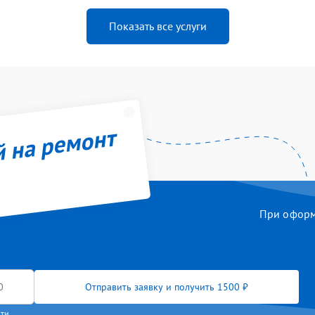
Показать все услуги
й на ремонт
При оформл
Отправить заявку и получить 1500 ₽
сти