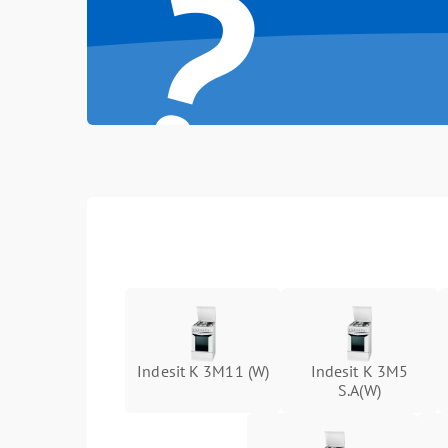
?
Indesit K 3M11 (W)
Indesit K 3M5
S.A(W)