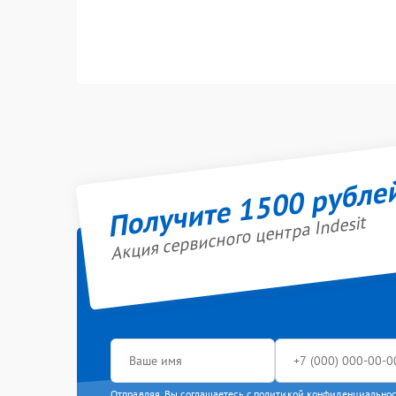
Получите 1500 рубле
Акция сервисного центра Indesit
Отправляя, Вы соглашаетесь с
политикой конфиденциально