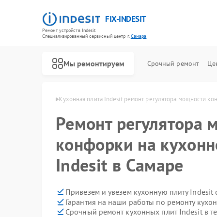
FIX-INDESIT
Ремонт устройств Indesit
Специализированный cервисный центр г.
Самара
Мы ремонтируем
Срочный ремонт
Це
ит Indesit в Самаре
Кухонная плита Indesit ремонт регулятора мощности ко
Ремонт регулятора 
конфорки на кухонн
Indesit в Самаре
Привезем и увезем кухонную плиту Indesit
Гарантия на наши работы по ремонту кухон
Срочный ремонт кухонных плит Indesit в т
Ремонт холодильников Indesit
Ремонт посудомоечных машин Indesit
Ремонт морозильных камер Indesit
Ремонт варочных панелей Indesit
Ремонт духовых шкафов Indesit
Ремонт микроволновых печей Indesit
Ремонт стиральных машин Indesit
Ремонт холодильных камер Indesit
Ремонт сушильных машин Indesit