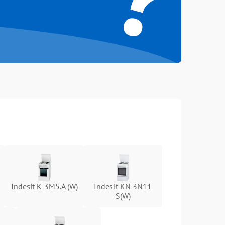
Indesit K 3M5.A (W)
Indesit KN 3N11
S(W)