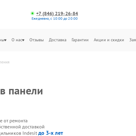
+7 (846) 219-26-84
Ежедневно, с 10:00 до 20:00
ны
О нас
Отзывы
Доставка
Гарантии
Акции и скидки
Зая
вления
t
 в панели
е от ремонта
бственной доставкой
до 3-х лет
дильников Indesit