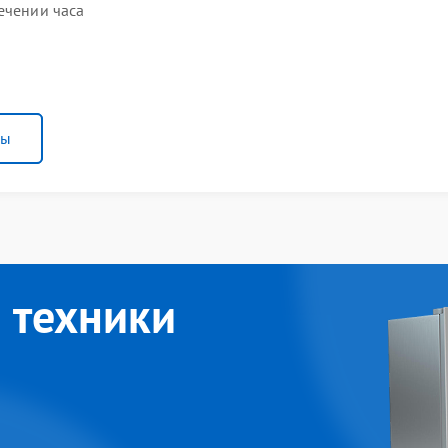
ечении часа
ны
 техники