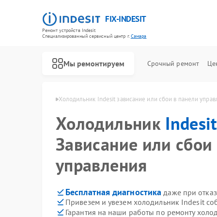
FIX-INDESIT
Ремонт устройств Indesit
Специализированный cервисный центр г.
Самара
Мы ремонтируем
Срочный ремонт
Це
ов Indesit в Самаре
Холодильник Indesit зависание или сбои в панели упра
Холодильник
Indesi
Зависание или сбои
управления
Бесплатная диагностика
даже при отказ
Привезем и увезем холодильник Indesit со
Гарантия на наши работы по ремонту холо
Ремонт посудомоечных машин Indesit
Ремонт морозильных камер Indesit
Ремонт варочных панелей Indesit
Ремонт духовых шкафов Indesit
Ремонт микроволновых печей Indesit
Ремонт стиральных машин Indesit
Ремонт холодильных камер Indesit
Ремонт сушильных машин Indesit