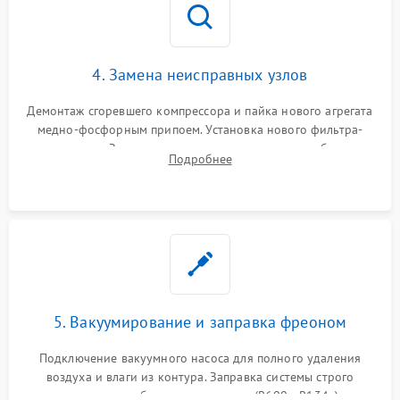
4. Замена неисправных узлов
Демонтаж сгоревшего компрессора и пайка нового агрегата
медно-фосфорным припоем. Установка нового фильтра-
осушителя. Замена изношенных вентиляторов обдува,
Подробнее
сломанных заслонок или поврежденных дверных петель.
5. Вакуумирование и заправка фреоном
Подключение вакуумного насоса для полного удаления
воздуха и влаги из контура. Заправка системы строго
дозированным объемом хладагента (R600a, R134a) по