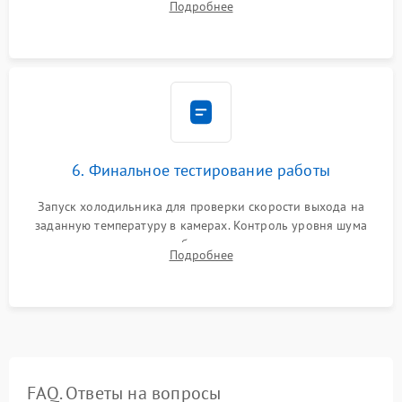
Подробнее
электронным весам. Контроль рабочего давления в системе.
6. Финальное тестирование работы
Запуск холодильника для проверки скорости выхода на
заданную температуру в камерах. Контроль уровня шума
компрессора, отсутствия обмерзания стенок и корректного
Подробнее
срабатывания системы автоматической оттайки.
FAQ. Ответы на вопросы