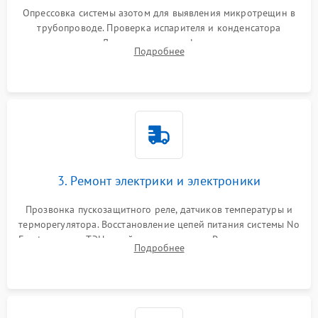
Опрессовка системы азотом для выявления микротрещин в
трубопроводе. Проверка испарителя и конденсатора
течеискателем. Демонтаж старого фильтра-осушителя и
Подробнее
продувка капиллярной трубки для устранения засоров.
3. Ремонт электрики и электроники
Прозвонка пускозащитного реле, датчиков температуры и
терморегулятора. Восстановление цепей питания системы No
Frost, включая ТЭН оттайки и вентилятор. Ремонт или замена
Подробнее
платы управления при сбоях алгоритмов.