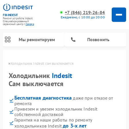
+7 (846) 219-26-84
FIX-INDESIT
Ежедневно, с 10:00 до 20:00
Ремонт устройств Indesit
Специализированный
cервисный центр г.
Самара
Мы ремонтируем
Позвонить
амаре
Холодильник Indesit сам выключается
Холодильник
Indesit
Сам выключается
Бесплатная диагностика
даже при отказе от
ремонта
Привезем и увезем холодильник Indesit
собственной доставкой
Ремонт посудомоечных машин Indesit
Ремонт варочных панелей Indesit
Ремонт стиральных машин Indesit
Ремонт сушильных машин Indesit
Ремонт морозильных камер Indesit
Ремонт микроволновых печей Indesit
Ремонт холодильных камер Indesit
Гарантия на наши работы по ремонту
до 3-х лет
холодильников Indesit