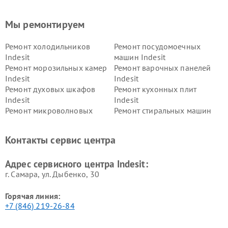
Мы ремонтируем
Ремонт холодильников
Ремонт посудомоечных
Indesit
машин Indesit
Ремонт морозильных камер
Ремонт варочных панелей
Indesit
Indesit
Ремонт духовых шкафов
Ремонт кухонных плит
Indesit
Indesit
Ремонт микроволновых
Ремонт стиральных машин
печей Indesit
Indesit
Ремонт холодильных камер
Ремонт сушильных машин
Контакты сервис центра
Indesit
Indesit
Адрес сервисного центра Indesit:
г. Самара, ул. Дыбенко, 30
Горячая линия:
+7 (846) 219-26-84