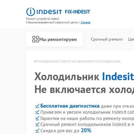
FIX-INDESIT
Ремонт устройств Indesit
Специализированный cервисный центр г.
Самара
Мы ремонтируем
Срочный ремонт
Це
ов Indesit в Самаре
Холодильник Indesit не включается холодильник
Холодильник
Indesi
Не включается хол
Бесплатная диагностика
даже при отказ
Привезем и увезем холодильник Indesit со
Гарантия на наши работы по ремонту холо
Срочный ремонт холодильников Indesit в т
20%
Скидка для вас до
Ремонт посудомоечных машин Indesit
Ремонт морозильных камер Indesit
Ремонт варочных панелей Indesit
Ремонт духовых шкафов Indesit
Ремонт микроволновых печей Indesit
Ремонт стиральных машин Indesit
Ремонт холодильных камер Indesit
Ремонт сушильных машин Indesit