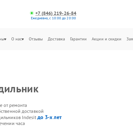
+7 (846) 219-26-84
Ежедневно, с 10:00 до 20:00
ны
О нас
Отзывы
Доставка
Гарантии
Акции и скидки
Зая
t
одильник
е от ремонта
бственной доставкой
до 3-х лет
дильников Indesit
ечении часа