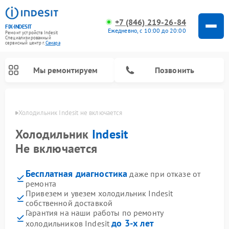
+7 (846) 219-26-84
FIX-INDESIT
Ежедневно, с 10:00 до 20:00
Ремонт устройств Indesit
Специализированный
cервисный центр г.
Самара
Мы ремонтируем
Позвонить
амаре
Холодильник Indesit не включается
Холодильник
Indesit
Не включается
Бесплатная диагностика
даже при отказе от
ремонта
Привезем и увезем холодильник Indesit
собственной доставкой
Ремонт посудомоечных машин Indesit
Ремонт варочных панелей Indesit
Ремонт стиральных машин Indesit
Ремонт сушильных машин Indesit
Ремонт морозильных камер Indesit
Ремонт микроволновых печей Indesit
Ремонт холодильных камер Indesit
Гарантия на наши работы по ремонту
до 3-х лет
холодильников Indesit