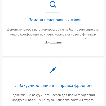
4. Замена неисправных узлов
Демонтаж сгоревшего компрессора и пайка нового агрегата
медно-фосфорным припоем. Установка нового фильтра-
осушителя. Замена изношенных вентиляторов обдува,
Подробнее
сломанных заслонок или поврежденных дверных петель.
5. Вакуумирование и заправка фреоном
Подключение вакуумного насоса для полного удаления
воздуха и влаги из контура. Заправка системы строго
дозированным объемом хладагента (R600a, R134a) по