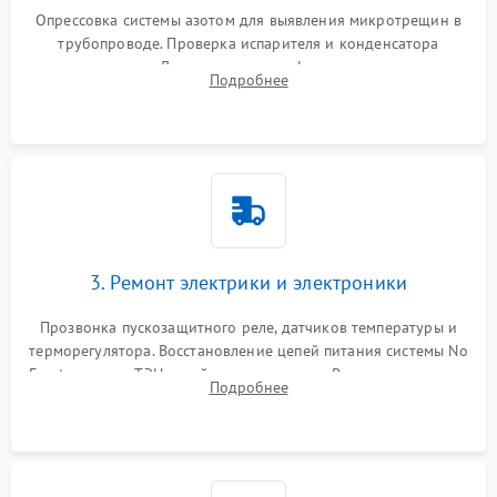
Опрессовка системы азотом для выявления микротрещин в
трубопроводе. Проверка испарителя и конденсатора
течеискателем. Демонтаж старого фильтра-осушителя и
Подробнее
продувка капиллярной трубки для устранения засоров.
3. Ремонт электрики и электроники
Прозвонка пускозащитного реле, датчиков температуры и
терморегулятора. Восстановление цепей питания системы No
Frost, включая ТЭН оттайки и вентилятор. Ремонт или замена
Подробнее
платы управления при сбоях алгоритмов.