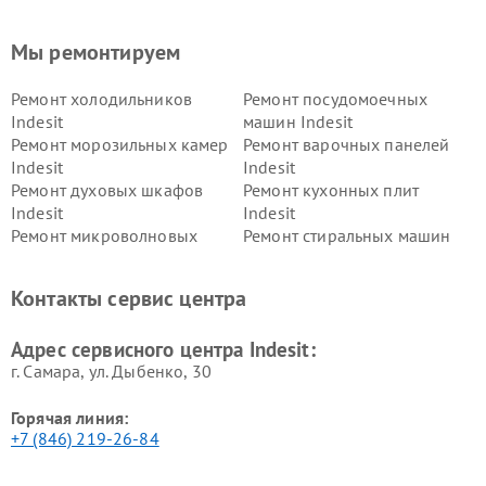
Мы ремонтируем
Ремонт холодильников
Ремонт посудомоечных
Indesit
машин Indesit
Ремонт морозильных камер
Ремонт варочных панелей
Indesit
Indesit
Ремонт духовых шкафов
Ремонт кухонных плит
Indesit
Indesit
Ремонт микроволновых
Ремонт стиральных машин
печей Indesit
Indesit
Ремонт холодильных камер
Ремонт сушильных машин
Контакты сервис центра
Indesit
Indesit
Адрес сервисного центра Indesit:
г. Самара, ул. Дыбенко, 30
Горячая линия:
+7 (846) 219-26-84