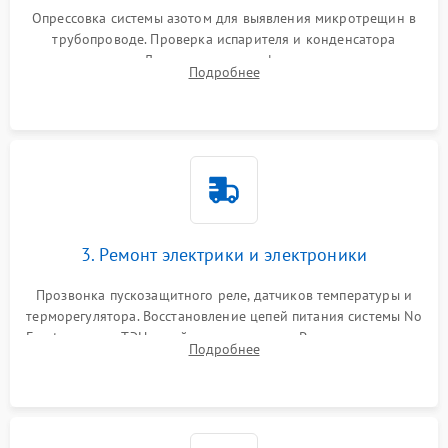
Опрессовка системы азотом для выявления микротрещин в
трубопроводе. Проверка испарителя и конденсатора
течеискателем. Демонтаж старого фильтра-осушителя и
Подробнее
продувка капиллярной трубки для устранения засоров.
3. Ремонт электрики и электроники
Прозвонка пускозащитного реле, датчиков температуры и
терморегулятора. Восстановление цепей питания системы No
Frost, включая ТЭН оттайки и вентилятор. Ремонт или замена
Подробнее
платы управления при сбоях алгоритмов.