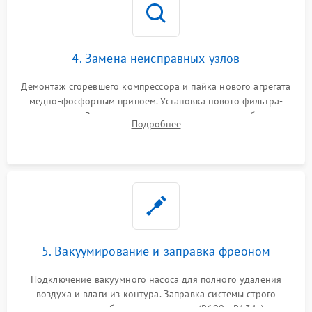
4. Замена неисправных узлов
Демонтаж сгоревшего компрессора и пайка нового агрегата
медно-фосфорным припоем. Установка нового фильтра-
осушителя. Замена изношенных вентиляторов обдува,
Подробнее
сломанных заслонок или поврежденных дверных петель.
5. Вакуумирование и заправка фреоном
Подключение вакуумного насоса для полного удаления
воздуха и влаги из контура. Заправка системы строго
дозированным объемом хладагента (R600a, R134a) по