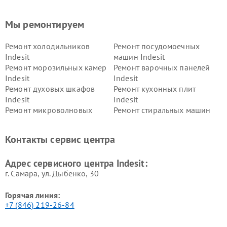
Мы ремонтируем
Ремонт холодильников
Ремонт посудомоечных
Indesit
машин Indesit
Ремонт морозильных камер
Ремонт варочных панелей
Indesit
Indesit
Ремонт духовых шкафов
Ремонт кухонных плит
Indesit
Indesit
Ремонт микроволновых
Ремонт стиральных машин
печей Indesit
Indesit
Ремонт холодильных камер
Ремонт сушильных машин
Контакты сервис центра
Indesit
Indesit
Адрес сервисного центра Indesit:
г. Самара, ул. Дыбенко, 30
Горячая линия:
+7 (846) 219-26-84