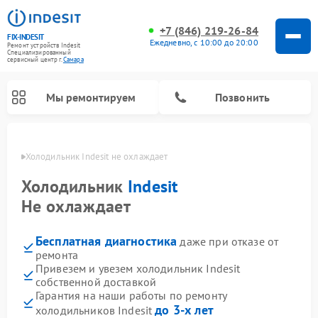
+7 (846) 219-26-84
FIX-INDESIT
Ежедневно, с 10:00 до 20:00
Ремонт устройств Indesit
Специализированный
cервисный центр г.
Самара
Мы ремонтируем
Позвонить
амаре
Холодильник Indesit не охлаждает
Холодильник
Indesit
Не охлаждает
Бесплатная диагностика
даже при отказе от
ремонта
Привезем и увезем холодильник Indesit
собственной доставкой
Ремонт посудомоечных машин Indesit
Ремонт варочных панелей Indesit
Ремонт стиральных машин Indesit
Ремонт сушильных машин Indesit
Ремонт морозильных камер Indesit
Ремонт микроволновых печей Indesit
Ремонт холодильных камер Indesit
Гарантия на наши работы по ремонту
до 3-х лет
холодильников Indesit