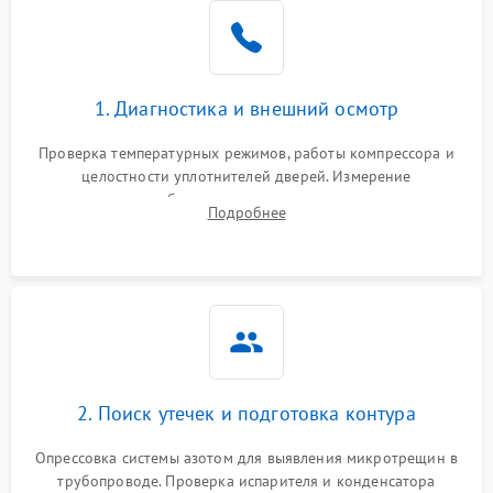
Образование конденсата
1800 ₽
Подробнее →
на стенках
Сбой в работе инвертора
2100 ₽
Подробнее →
1. Диагностика и внешний осмотр
Запах горелого при
2000 ₽
Подробнее →
Проверка температурных режимов, работы компрессора и
работе
целостности уплотнителей дверей. Измерение
сопротивления обмоток мотора, проверка термостата и
Не включается
Подробнее
1000 ₽
Подробнее →
считывание кодов ошибок с электронного дисплея.
холодильник
Проблемы с системой
автоматической
1800 ₽
Подробнее →
разморозки
2. Поиск утечек и подготовка контура
Опрессовка системы азотом для выявления микротрещин в
трубопроводе. Проверка испарителя и конденсатора