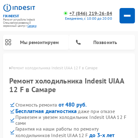
+7 (846) 219-26-84
FIX-INDESIT
Ежедневно, с 10:00 до 20:00
Ремонт устройств Indesit
Специализированный
cервисный центр г.
Самара
Мы ремонтируем
Позвонить
амаре
Ремонт холодильника Indesit UIAA 12 F в Самаре
Ремонт холодильника Indesit UIAA
12 F в Самаре
от 480 руб.
Стоимость ремонта
Бесплатная диагностика
даже при отказе
Привезем и увезем холодильник Indesit UIAA 12 F
сами
Ремонт посудомоечных машин Indesit
Ремонт варочных панелей Indesit
Ремонт стиральных машин Indesit
Ремонт сушильных машин Indesit
Ремонт морозильных камер Indesit
Ремонт микроволновых печей Indesit
Ремонт холодильных камер Indesit
Гарантия на наши работы по ремонту
до 3-х лет
холодильников Indesit UIAA 12 F