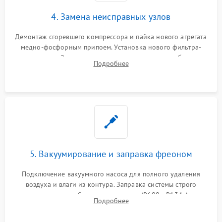
4. Замена неисправных узлов
Демонтаж сгоревшего компрессора и пайка нового агрегата
медно-фосфорным припоем. Установка нового фильтра-
осушителя. Замена изношенных вентиляторов обдува,
Подробнее
сломанных заслонок или поврежденных дверных петель.
5. Вакуумирование и заправка фреоном
Подключение вакуумного насоса для полного удаления
воздуха и влаги из контура. Заправка системы строго
дозированным объемом хладагента (R600a, R134a) по
Подробнее
электронным весам. Контроль рабочего давления в системе.