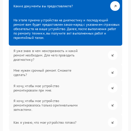
Какие документы вы предоставляете?
На этапе приема устройства на диагностику и последующий
ремонт вам будет предоставлен заказ-наряд с указанием страховых
обязательств на ваше устройство. Далее, после выполнения работ
по ремонту техники, вы получите акт выполненных работ и
гарантийный талон.
Я уже знаю в чем неисправность и какой
ремонт необходим. Для чего проводить
диагностику?
Мне нужен срочный ремонт. Сможете
сделать?
Я хочу, чтобы мое устройство
ремонтировали при мне.
Я хочу, чтобы мое устройство
ремонтировалось только оригинальными
запчастями.
Как я узнаю, что мое устройство готово?