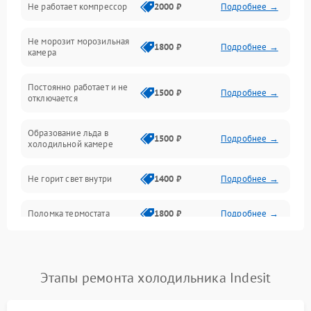
Не работает компрессор
2000 ₽
Подробнее →
Электропитание
Не морозит морозильная
Дренаж
1800 ₽
Подробнее →
камера
Оттайка
Постоянно работает и не
1500 ₽
Подробнее →
отключается
Программное обеспечение
Образование льда в
1500 ₽
Подробнее →
холодильной камере
Не горит свет внутри
1400 ₽
Подробнее →
Поломка термостата
1800 ₽
Подробнее →
Не работает вентилятор
1800 ₽
Подробнее →
Этапы ремонта холодильника Indesit
Поломка системы No Frost
2600 ₽
Подробнее →