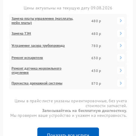
Цены актуальны на текущую дату 09.08.2026
Замена платы управления (мат.платы,
480 р
мейн платы)
Замена ТЭН
480 р
Устранение засора трубопровода
780 р
Ремонт испарителя
630 р
Ремонт датчика морозильного
430 р
отделения
Прочистка дренажной системы
870 р
Цены в прайс-листе указаны ориентировочные, без учета
стоимости запчастей.
Записывайтесь на бесплатную диагностику.
Мы проверим ваше устройство и укажем на неисправность.
Показать все услуги