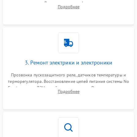
течеискателем. Демонтаж старого фильтра-осушителя и
Подробнее
продувка капиллярной трубки для устранения засоров.
3. Ремонт электрики и электроники
Прозвонка пускозащитного реле, датчиков температуры и
терморегулятора. Восстановление цепей питания системы No
Frost, включая ТЭН оттайки и вентилятор. Ремонт или замена
Подробнее
платы управления при сбоях алгоритмов.