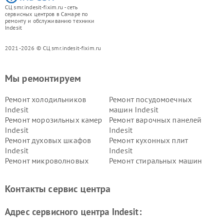
СЦ smr.indesit-fixim.ru - сеть
сервисных центров в Самаре по
ремонту и обслуживанию техники
Indesit
2021-2026 © СЦ smr.indesit-fixim.ru
Мы ремонтируем
Ремонт холодильников
Ремонт посудомоечных
Indesit
машин Indesit
Ремонт морозильных камер
Ремонт варочных панелей
Indesit
Indesit
Ремонт духовых шкафов
Ремонт кухонных плит
Indesit
Indesit
Ремонт микроволновых
Ремонт стиральных машин
печей Indesit
Indesit
Ремонт холодильных камер
Ремонт сушильных машин
Контакты сервис центра
Indesit
Indesit
Адрес сервисного центра Indesit: