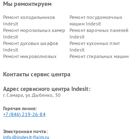
Мы ремонтируем
Ремонт холодильников
Ремонт посудомоечных
Indesit
машин Indesit
Ремонт морозильных камер
Ремонт варочных панелей
Indesit
Indesit
Ремонт духовых шкафов
Ремонт кухонных плит
Indesit
Indesit
Ремонт микроволновых
Ремонт стиральных машин
печей Indesit
Indesit
Ремонт холодильных камер
Ремонт сушильных машин
Контакты сервис центра
Indesit
Indesit
Адрес сервисного центра Indesit:
г. Самара, ул. Дыбенко, 30
Горячая линия:
+7 (846) 219-26-84
Электронная почта:
info@indesit-fixim.ru