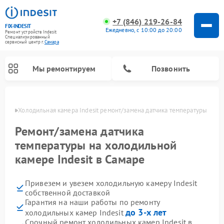
+7 (846) 219-26-84
FIX-INDESIT
Ежедневно, с 10:00 до 20:00
Ремонт устройств Indesit
Специализированный
cервисный центр г.
Самара
Мы ремонтируем
Позвонить
амаре
Холодильная камера Indesit ремонт/замена датчика температуры
Ремонт/замена датчика
температуры на холодильной
камере Indesit в Самаре
Привезем и увезем холодильную камеру Indesit
собственной доставкой
Гарантия на наши работы по ремонту
Ремонт морозильных камер Indesit
Ремонт микроволновых печей Indesit
Ремонт сушильных машин Indesit
Ремонт посудомоечных машин Indesit
Ремонт варочных панелей Indesit
Ремонт стиральных машин Indesit
до 3-х лет
холодильных камер Indesit
Срочный ремонт холодильных камер Indesit в