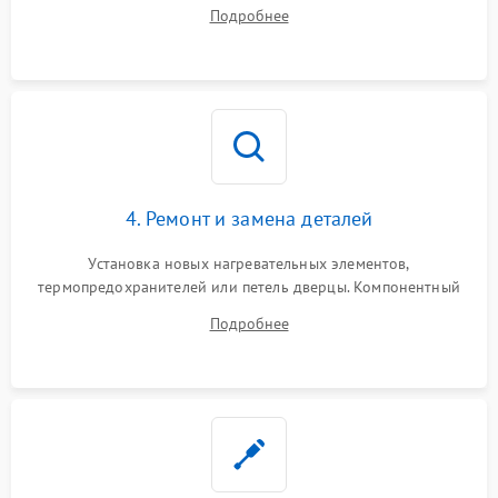
Диагностика термостата, датчиков температуры,
Подробнее
переключателя режимов и мотора конвекции.
4. Ремонт и замена деталей
Установка новых нагревательных элементов,
термопредохранителей или петель дверцы. Компонентный
ремонт электронного модуля управления, замена
Подробнее
выгоревших реле, восстановление контактов и замена
уплотнителя.