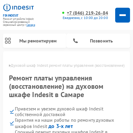
+7 (846) 219-26-84
FIX-INDESIT
Ежедневно, с 10:00 до 20:00
Ремонт устройств Indesit
Специализированный
cервисный центр г.
Самара
Мы ремонтируем
Позвонить
амаре
Духовой шкаф Indesit ремонт платы управления (восстановление)
Ремонт платы управления
(восстановление) на духовом
шкафе Indesit в Самаре
Привезем и увезем духовой шкаф Indesit
собственной доставкой
Гарантия на наши работы по ремонту духовых
Ремонт морозильных камер Indesit
Ремонт стиральных машин Indesit
Ремонт сушильных машин Indesit
Ремонт посудомоечных машин Indesit
Ремонт варочных панелей Indesit
Ремонт микроволновых печей Indesit
Ремонт холодильных камер Indesit
до 3-х лет
шкафов Indesit
Срочный ремонт духовых шкафов Indesit в