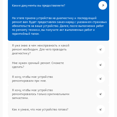
Какие документы вы предоставляете?
На этапе приема устройства на диагностику и последующий
ремонт вам будет предоставлен заказ-наряд с указанием страховых
обязательств на ваше устройство. Далее, после выполнения работ
по ремонту техники, вы получите акт выполненных работ и
гарантийный талон.
Я уже знаю в чем неисправность и какой
ремонт необходим. Для чего проводить
диагностику?
Мне нужен срочный ремонт. Сможете
сделать?
Я хочу, чтобы мое устройство
ремонтировали при мне.
Я хочу, чтобы мое устройство
ремонтировалось только оригинальными
запчастями.
Как я узнаю, что мое устройство готово?