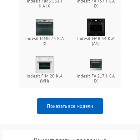
Indesit FIMS 531 J
Indesit FA 757 J K.A
K.A IX
IX
Indesit FIMB 73 K.A
Indesit FMR 54 K.A
IX
(AN)
Indesit FIM 20 K.A
Indesit FA 217 J K.A
(WH)
IX
Показать все модели