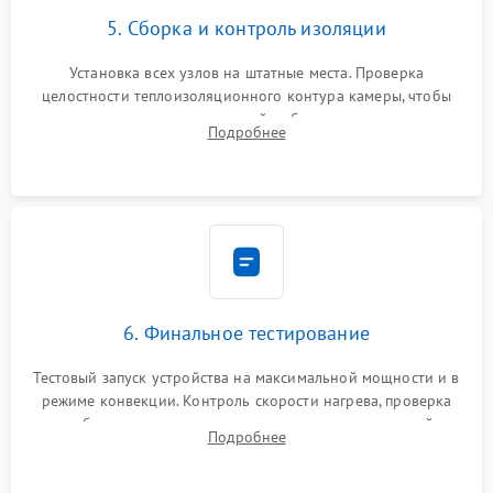
5. Сборка и контроль изоляции
Установка всех узлов на штатные места. Проверка
целостности теплоизоляционного контура камеры, чтобы
исключить перегрев кухонной мебели и потерю тепла.
Подробнее
Надежная фиксация клемм и сборка корпуса шкафа.
6. Финальное тестирование
Тестовый запуск устройства на максимальной мощности и в
режиме конвекции. Контроль скорости нагрева, проверка
срабатывания термостата при достижении заданной
Подробнее
температуры и тест на отсутствие утечек тока.