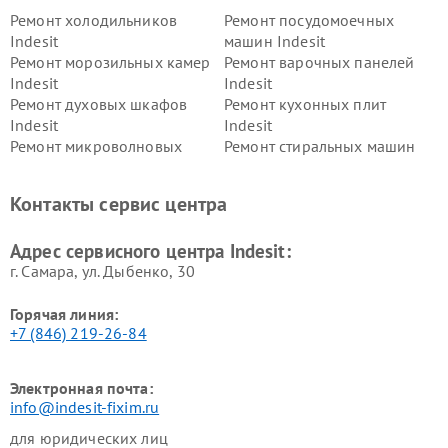
Ремонт холодильников
Ремонт посудомоечных
Indesit
машин Indesit
Ремонт морозильных камер
Ремонт варочных панелей
Indesit
Indesit
Ремонт духовых шкафов
Ремонт кухонных плит
Indesit
Indesit
Ремонт микроволновых
Ремонт стиральных машин
печей Indesit
Indesit
Ремонт холодильных камер
Ремонт сушильных машин
Контакты сервис центра
Indesit
Indesit
Адрес сервисного центра Indesit:
г. Самара, ул. Дыбенко, 30
Горячая линия:
+7 (846) 219-26-84
Электронная почта:
info@indesit-fixim.ru
для юридических лиц