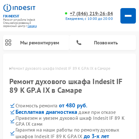
+7 (846) 219-26-84
FIX-INDESIT
Ежедневно, с 10:00 до 20:00
Ремонт устройств Indesit
Специализированный
cервисный центр г.
Самара
Мы ремонтируем
Позвонить
амаре
Ремонт духового шкафа Indesit IF 89 K GP.A IX в Самаре
Ремонт духового шкафа Indesit IF
89 K GP.A IX в Самаре
от 480 руб.
Стоимость ремонта
Бесплатная диагностика
даже при отказе
Привезем и увезем духовой шкаф Indesit IF 89 K
GP.A IX сами
Ремонт морозильных камер Indesit
Ремонт стиральных машин Indesit
Ремонт сушильных машин Indesit
Ремонт посудомоечных машин Indesit
Ремонт варочных панелей Indesit
Ремонт микроволновых печей Indesit
Ремонт холодильных камер Indesit
Гарантия на наши работы по ремонту духовых
до 3-х лет
шкафов Indesit IF 89 K GP.A IX