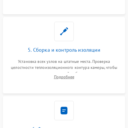
выгоревших реле, восстановление контактов и замена
уплотнителя.
5. Сборка и контроль изоляции
Установка всех узлов на штатные места. Проверка
целостности теплоизоляционного контура камеры, чтобы
исключить перегрев кухонной мебели и потерю тепла.
Подробнее
Надежная фиксация клемм и сборка корпуса шкафа.