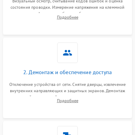
Визуальный осмотр, считывание кодов ошибок и оценка
состояния проводки. Измерение напряжения на клеммной
колодке. Анализ жалоб на проблемы с нагревом,
Подробнее
конвекцией, панелью управления или блокировкой дверцы.
2. Демонтаж и обеспечение доступа
Отключение устройства от сети. Снятие дверцы, извлечение
внутренних направляющих и защитных экранов. Демонтаж
задней или верхней панели для прямого доступа к
Подробнее
нагревательным элементам, плате и вентиляторам.