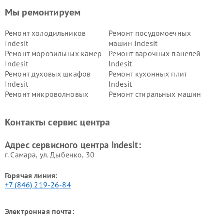
Мы ремонтируем
Ремонт холодильников
Ремонт посудомоечных
Indesit
машин Indesit
Ремонт морозильных камер
Ремонт варочных панелей
Indesit
Indesit
Ремонт духовых шкафов
Ремонт кухонных плит
Indesit
Indesit
Ремонт микроволновых
Ремонт стиральных машин
печей Indesit
Indesit
Ремонт холодильных камер
Ремонт сушильных машин
Контакты сервис центра
Indesit
Indesit
Адрес сервисного центра Indesit:
г. Самара, ул. Дыбенко, 30
Горячая линия:
+7 (846) 219-26-84
Электронная почта: