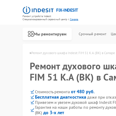
FIX-INDESIT
Ремонт устройств Indesit
Специализированный cервисный центр г.
Самара
Мы ремонтируем
Срочный ремонт
Це
ов Indesit в Самаре
Ремонт духового шкафа Indesit FIM 51 K.A (BK) в Самаре
Ремонт духового шка
FIM 51 K.A (BK) в С
от 480 руб.
Стоимость ремонта
Бесплатная диагностика
даже при отказ
Привезем и увезем духовой шкаф Indesit FI
Гарантия на наши работы по ремонту духов
до 3-х лет
(BK)
Ремонт холодильников Indesit
Ремонт посудомоечных машин Indesit
Ремонт морозильных камер Indesit
Ремонт варочных панелей Indesit
Ремонт микроволновых печей Indesit
Ремонт стиральных машин Indesit
Ремонт холодильных камер Indesit
Ремонт сушильных машин Indesit