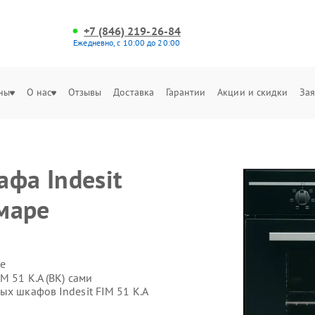
+7 (846) 219-26-84
Ежедневно, с 10:00 до 20:00
ны
О нас
Отзывы
Доставка
Гарантии
Акции и скидки
Зая
фа Indesit
амаре
е
M 51 K.A (BK) сами
ых шкафов Indesit FIM 51 K.A