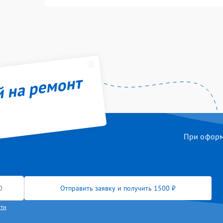
й на ремонт
При оформл
Отправить заявку и получить 1500 ₽
сти